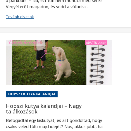
a parkban!” – Na, ezt tuti nem mondta még senki!
Vegyél erőt magadon, és vedd a válladra ...
Tovább olvasok
HOPSZI KUTYA KALANDJAI
Hopszi kutya kalandjai – Nagy
találkozások
Befogadtál egy kiskutyát, és azt gondoltad, hogy
csakis veled tölti majd idejét? Nos, akkor jobb, ha