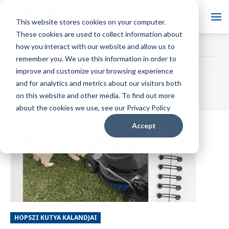
Blog
This website stores cookies on your computer.
These cookies are used to collect information about
Szeretnél feliratkozni a
how you interact with our website and allow us to
ADAPTIL Blog
FELIRATKOZÁS
blogunkra?
remember you. We use this information in order to
improve and customize your browsing experience
and for analytics and metrics about our visitors both
Hopszi Kutya Kalandjai
on this website and other media. To find out more
about the cookies we use, see our Privacy Policy
Accept
HOPSZI KUTYA KALANDJAI