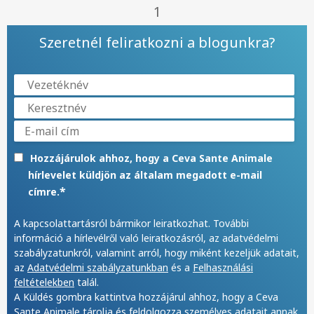
1
Szeretnél feliratkozni a blogunkra?
Hozzájárulok ahhoz, hogy a Ceva Sante Animale
hírlevelet küldjön az általam megadott e-mail
*
címre.
A kapcsolattartásról bármikor leiratkozhat. További
információ a hírlevélről való leiratkozásról, az adatvédelmi
szabályzatunkról, valamint arról, hogy miként kezeljük adatait,
az
Adatvédelmi szabályzatunkban
és a
Felhasználási
feltételekben
talál.
A Küldés gombra kattintva hozzájárul ahhoz, hogy a Ceva
Sante Animale tárolja és feldolgozza személyes adatait annak