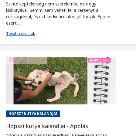
Szinte képtelenség nem szerelembe esni egy
kiskutyával. Semmi sem veheti fel a versenyt a
cukiságukkal, és ezt kedvenceink is jól tudják. Éppen
ezért ...
Tovább olvasok
HOPSZI KUTYA KALANDJAI
Hopszi kutya kalandjai - Ápolás
Ahogy a kiskutyák cseperednek, a nevelésük során