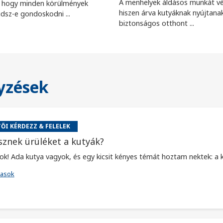
A menhelyek áldásos munkát v
, hogy minden körülmények
hiszen árva kutyáknak nyújtana
dsz-e gondoskodni ...
biztonságos otthont ...
yzések
ŐI KÉRDEZZ & FELELEK
sznek ürüléket a kutyák?
ok! Ada kutya vagyok, és egy kicsit kényes témát hoztam nektek: a k
vasok