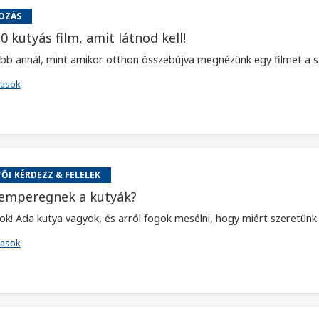
OZÁS
0 kutyás film, amit látnod kell!
jobb annál, mint amikor otthon összebújva megnézünk egy filmet a sz
vasok
ŐI KÉRDEZZ & FELELEK
emperegnek a kutyák?
ok! Ada kutya vagyok, és arról fogok mesélni, hogy miért szeretün
vasok