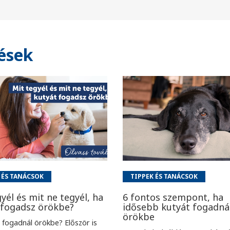
ések
 ÉS TANÁCSOK
TIPPEK ÉS TANÁCSOK
yél és mit ne tegyél, ha
6 fontos szempont, ha
 fogadsz örökbe?
idősebb kutyát fogadná
örökbe
 fogadnál örökbe? Először is