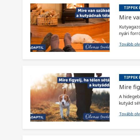
TIPPEK 
Mire va
Kutyagazdi
nyári forr
Tovább ol
TIPPEK 
Mire fig
A hidegeb
kutyád sét
Tovább ol