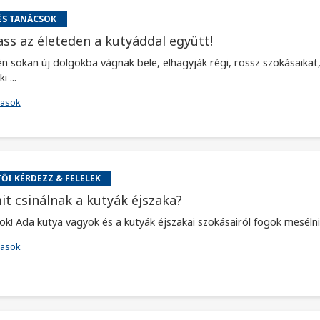
ÉS TANÁCSOK
ass az életeden a kutyáddal együtt!
én sokan új dolgokba vágnak bele, elhagyják régi, rossz szokásaika
i ...
vasok
ŐI KÉRDEZZ & FELELEK
it csinálnak a kutyák éjszaka?
ok! Ada kutya vagyok és a kutyák éjszakai szokásairól fogok mesélni
vasok