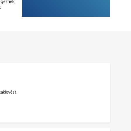
égeznek,
k
akievést.