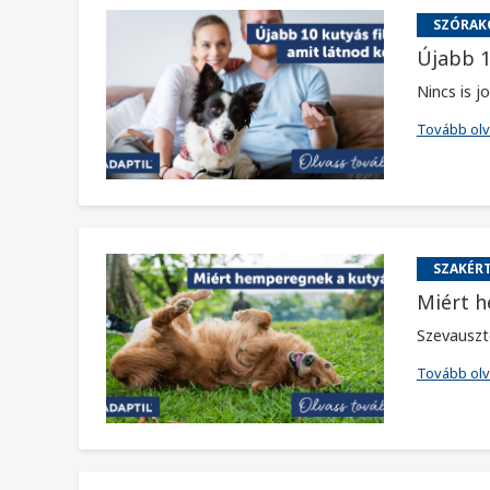
SZÓRAK
Újabb 1
Nincs is 
Tovább ol
SZAKÉRT
Miért h
Szevauszt
Tovább ol