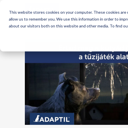
Blog
This website stores cookies on your computer. These cookies are u
allow us to remember you. We use this information in order to imp
about our visitors both on this website and other media. To find o
ADAPTIL Blog
Szeretnél feliratkozni a blogunkra?