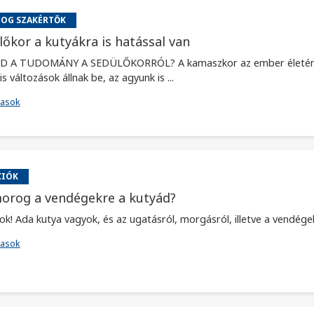
DOG SZAKÉRTŐK
lőkor a kutyákra is hatással van
 A TUDOMÁNY A SEDÜLŐKORRÓL? A kamaszkor az ember életének 
 változások állnak be, az agyunk is ...
vasok
CIÓK
orog a vendégekre a kutyád?
ok! Ada kutya vagyok, és az ugatásról, morgásról, illetve a vendége
vasok