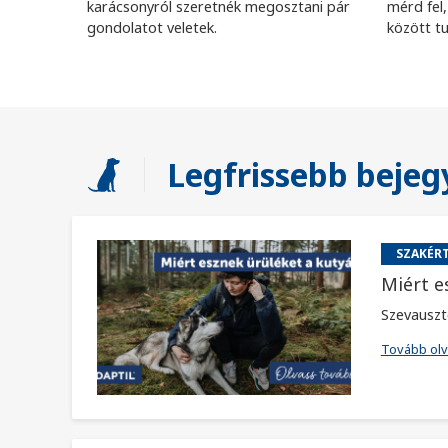
karácsonyról szeretnék megosztani pár
mérd fel
gondolatot veletek.
között tu
Legfrissebb bejeg
SZAKÉRT
Miért e
Szevauszt
Tovább ol