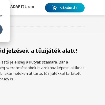
Az én ADAPTIL-om
VÁSÁRLÁS
d
cs
FELIRATKOZÁS
 jelzéseit a tűzijáték alatt!
misztő jelenség a kutyák számára. Bár a
ég szerencsésebbek is azokhoz képest, akiknek
, akár heteken át tartó, tűzijátékkal tarkított
így is ...