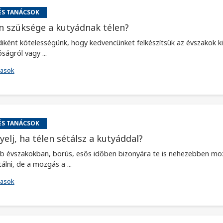
ÉS TANÁCSOK
n szüksége a kutyádnak télen?
ként kötelességünk, hogy kedvencünket felkészítsük az évszakok kihí
óságról vagy ...
vasok
ÉS TANÁCSOK
yelj, ha télen sétálsz a kutyáddal?
b évszakokban, borús, esős időben bizonyára te is nehezebben mozd
álni, de a mozgás a ...
vasok