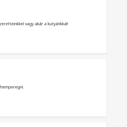
eretteinkkel vagy akár a kutyánkkal!
k hemperegni.