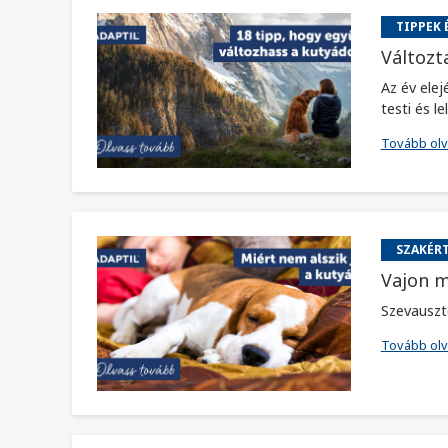
TIPPEK 
Változt
Az év elej
testi és lelk
Tovább ol
SZAKÉRT
Vajon m
Szevauszt
Tovább ol