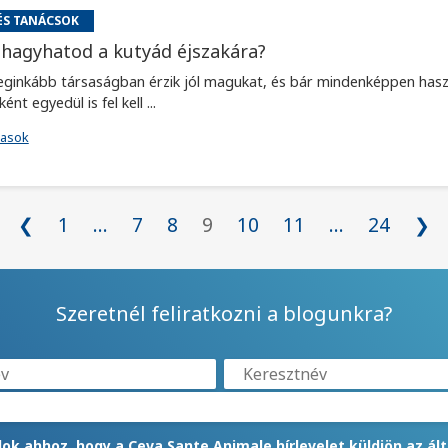
ÉS TANÁCSOK
hagyhatod a kutyád éjszakára?
leginkább társaságban érzik jól magukat, és bár mindenképpen ha
nt egyedül is fel kell ...
vasok
❮
1
...
7
8
9
10
11
...
24
❯
Szeretnél feliratkozni a blogunkra?
lok ahhoz, hogy a Ceva Sante Animale hírlevelet küldjön az ál