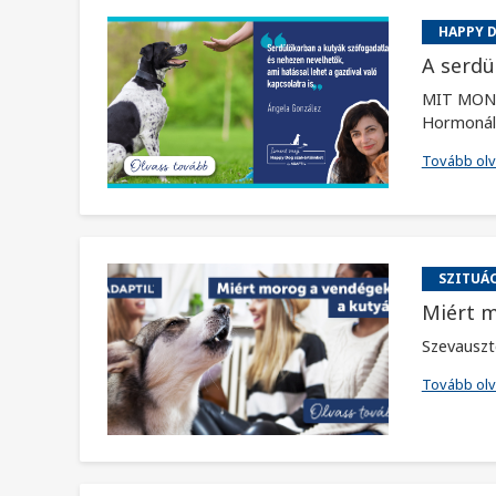
HAPPY 
A serdü
MIT MOND
Hormonális
Tovább ol
SZITUÁ
Miért m
Szevauszt
Tovább ol