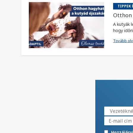
TIPPEK 
Otthon 
A kutyák 
hogy időnké
Tovább ol
Hozzájáru