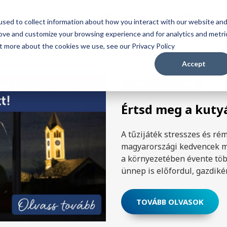
Kölyökkutya
Felnőtt kutya
sed to collect information about how you interact with our website an
rove and customize your browsing experience and for analytics and metri
ut more about the cookies we use, see our Privacy Policy
Accept
TIPPEK ÉS TANÁCSOK
Értsd meg a kutyád
A tűzijáték stresszes és ré
magyarországi kedvencek m
a környezetében évente több
ünnep is előfordul, gazdiként 
TOVÁBB OLVASOK