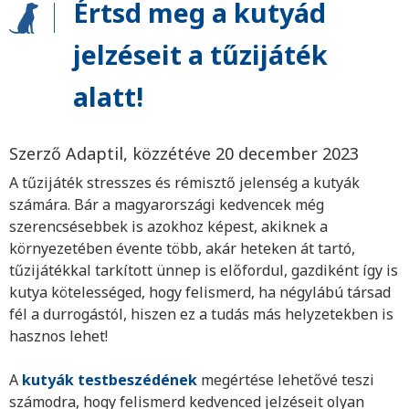
Értsd meg a kutyád
jelzéseit a tűzijáték
alatt!
Szerző Adaptil, közzétéve 20 december 2023
A tűzijáték stresszes és rémisztő jelenség a kutyák
számára. Bár a magyarországi kedvencek még
szerencsésebbek is azokhoz képest, akiknek a
környezetében évente több, akár heteken át tartó,
tűzijátékkal tarkított ünnep is előfordul, gazdiként így is
kutya kötelességed, hogy felismerd, ha négylábú társad
fél a durrogástól, hiszen ez a tudás más helyzetekben is
hasznos lehet!
A
kutyák testbeszédének
megértése lehetővé teszi
számodra, hogy felismerd kedvenced jelzéseit olyan