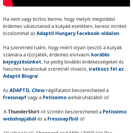
Ha nem vagy biztos benne, hogy melyik megoldást
érdemes választanod a kutyád esetében, keress minket
bizalommal az
Adaptil Hungary Facebook-oldalon
.
Ha szeretnéd tudni, hogy miért olyan ijesztő a kutyák
számára a tűzijáték, érdemes elolvasni
korábbi
bejegyzésünket
, ha pedig további érdekességeket és
hasznos tanácsokat szeretnél olvasni,
i
ratkozz fel az
Adaptil Blogra
!
Az
ADAPTIL
Chew
rágófalatot beszerezheted a
Fressnapf
vagy a
Petissimo
webáruházából is!
A
ThunderShirt
-öt szintén beszerezheted a
Petissimo
webshopjából
és a
Fressnapfból
is!
Hivatkozások: Sheppard and Mills (2003) Vet Rec