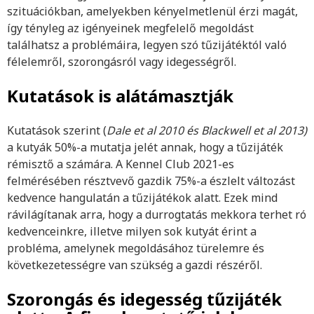
szituációkban, amelyekben kényelmetlenül érzi magát,
így tényleg az igényeinek megfelelő megoldást
találhatsz a problémáira, legyen szó tűzijátéktól való
félelemről, szorongásról vagy idegességről.
Kutatások is alátámasztják
Kutatások szerint (
Dale et al 2010 és Blackwell et al 2013)
a kutyák 50%-a mutatja jelét annak, hogy a tűzijáték
rémisztő a számára. A Kennel Club 2021-es
felmérésében résztvevő gazdik 75%-a észlelt változást
kedvence hangulatán a tűzijátékok alatt. Ezek mind
rávilágítanak arra, hogy a durrogtatás mekkora terhet ró
kedvenceinkre, illetve milyen sok kutyát érint a
probléma, amelynek megoldásához türelemre és
következetességre van szükség a gazdi részéről.
Szorongás és idegesség tűzijáték