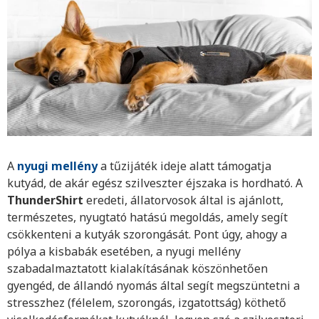
A
nyugi mellény
a tűzijáték ideje alatt támogatja
kutyád, de akár egész szilveszter éjszaka is hordható. A
ThunderShirt
eredeti, állatorvosok által is ajánlott,
természetes, nyugtató hatású megoldás, amely segít
csökkenteni a kutyák szorongását. Pont úgy, ahogy a
pólya a kisbabák esetében, a nyugi mellény
szabadalmaztatott kialakításának köszönhetően
gyengéd, de állandó nyomás által segít megszüntetni a
stresszhez (félelem, szorongás, izgatottság) köthető