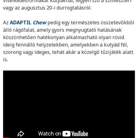
viselkedésformákat kutyáknál, legyen szó a szilveszteri
vagy az augusztus 20-i durrogtatásról.
Az
ADAPTIL
Chew
pedig egy természetes összetevőkből
álló rágófalat, amely gyors megnyugtató hatásának
köszönhetően hatékonyan alkalmazható olyan rövid
ideig fennálló helyzetekben, amelyekben a kutyád fél,
szorong vagy ideges, tehát akár a közelgő tűzijáték alatt
is.