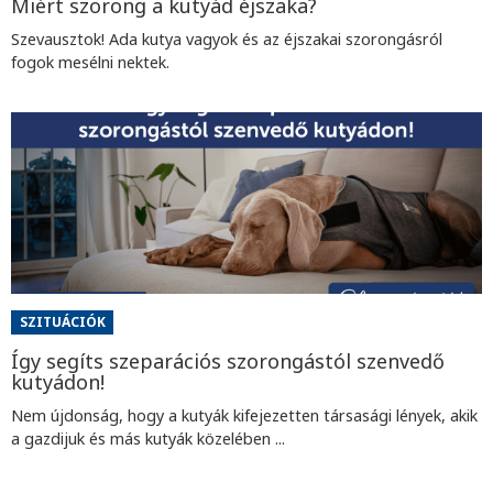
Miért szorong a kutyád éjszaka?
Szevausztok! Ada kutya vagyok és az éjszakai szorongásról
fogok mesélni nektek.
SZITUÁCIÓK
Így segíts szeparációs szorongástól szenvedő
kutyádon!
Nem újdonság, hogy a kutyák kifejezetten társasági lények, akik
a gazdijuk és más kutyák közelében ...