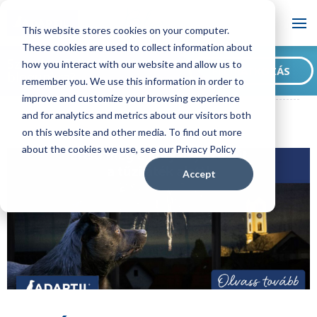
Blog
This website stores cookies on your computer.
These cookies are used to collect information about
Szeretne feliratkozni
how you interact with our website and allow us to
FELIRATKOZÁS
blogunkra?
remember you. We use this information in order to
ADAPTIL HU Blog
Értsd meg a kutyád jelzéseit a tűzijáték alatt!
improve and customize your browsing experience
and for analytics and metrics about our visitors both
on this website and other media. To find out more
about the cookies we use, see our Privacy Policy
Accept