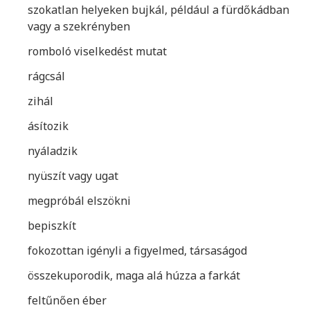
szokatlan helyeken bujkál, például a fürdőkádban
vagy a szekrényben
romboló viselkedést mutat
rágcsál
zihál
ásítozik
nyáladzik
nyüszít vagy ugat
megpróbál elszökni
bepiszkít
fokozottan igényli a figyelmed, társaságod
összekuporodik, maga alá húzza a farkát
feltűnően éber