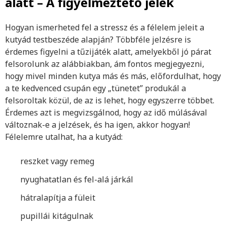
alatt – A figyelmeztető jelek
Hogyan ismerheted fel a stressz és a félelem jeleit a
kutyád testbeszéde alapján? Többféle jelzésre is
érdemes figyelni a tűzijáték alatt, amelyekből jó párat
felsorolunk az alábbiakban, ám fontos megjegyezni,
hogy mivel minden kutya más és más, előfordulhat, hogy
a te kedvenced csupán egy „tünetet” produkál a
felsoroltak közül, de az is lehet, hogy egyszerre többet.
Érdemes azt is megvizsgálnod, hogy az idő múlásával
változnak-e a jelzések, és ha igen, akkor hogyan!
Félelemre utalhat, ha a kutyád:
reszket vagy remeg
nyughatatlan és fel-alá járkál
hátralapítja a füleit
pupillái kitágulnak