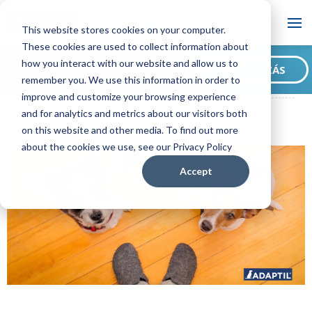
Blog
This website stores cookies on your computer.
These cookies are used to collect information about
Szeretne feliratkozni
how you interact with our website and allow us to
FELIRATKOZÁS
blogunkra?
remember you. We use this information in order to
ADAPTIL HU Blog
Nem elég független a kutyád? Íme néhány tipp!
improve and customize your browsing experience
and for analytics and metrics about our visitors both
on this website and other media. To find out more
about the cookies we use, see our Privacy Policy
Accept