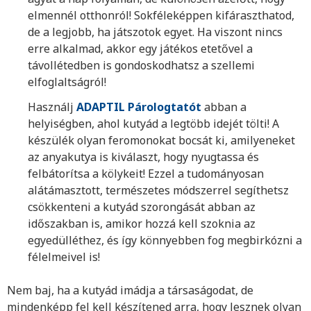
elmennél otthonról! Sokféleképpen kifáraszthatod,
de a legjobb, ha játszotok egyet. Ha viszont nincs
erre alkalmad, akkor egy játékos etetővel a
távollétedben is gondoskodhatsz a szellemi
elfoglaltságról!
Használj
ADAPTIL Párologtatót
abban a
helyiségben, ahol kutyád a legtöbb idejét tölti! A
készülék olyan feromonokat bocsát ki, amilyeneket
az anyakutya is kiválaszt, hogy nyugtassa és
felbátorítsa a kölykeit! Ezzel a tudományosan
alátámasztott, természetes módszerrel segíthetsz
csökkenteni a kutyád szorongását abban az
időszakban is, amikor hozzá kell szoknia az
egyedülléthez, és így könnyebben fog megbirkózni a
félelmeivel is!
Nem baj, ha a kutyád imádja a társaságodat, de
mindenképp fel kell készítened arra, hogy lesznek olyan