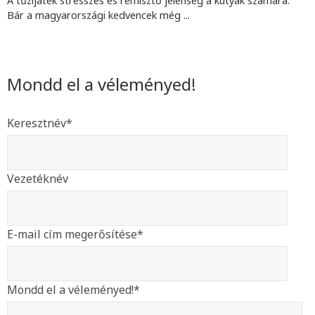
A tűzijáték stresszes és rémisztő jelenség a kutyák számára.
Bár a magyarországi kedvencek még ...
Mondd el a véleményed!
Keresztnév
*
Vezetéknév
E-mail cím megerősítése
*
Mondd el a véleményed!
*