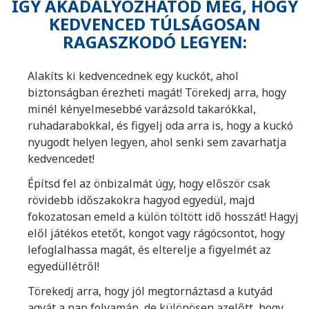
ÍGY AKADÁLYOZHATOD MEG, HOGY
KEDVENCED TÚLSÁGOSAN
RAGASZKODÓ LEGYEN:
Alakíts ki kedvencednek egy kuckót, ahol
biztonságban érezheti magát! Törekedj arra, hogy
minél kényelmesebbé varázsold takarókkal,
ruhadarabokkal, és figyelj oda arra is, hogy a kuckó
nyugodt helyen legyen, ahol senki sem zavarhatja
kedvencedet!
Építsd fel az önbizalmát úgy, hogy először csak
rövidebb időszakokra hagyod egyedül, majd
fokozatosan emeld a külön töltött idő hosszát! Hagyj
elől játékos etetőt, kongot vagy rágócsontot, hogy
lefoglalhassa magát, és elterelje a figyelmét az
egyedüllétről!
Törekedj arra, hogy jól megtornáztasd a kutyád
agyát a nap folyamán, de különösen azelőtt, hogy