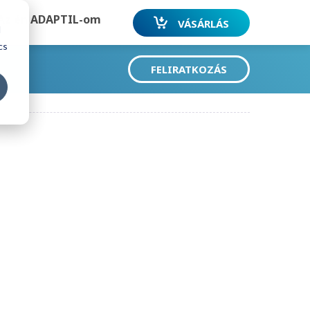
Az én ADAPTIL-om
VÁSÁRLÁS
d
cs
FELIRATKOZÁS