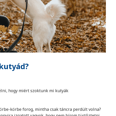
 kutyád?
élni, hogy miért szoktunk mi kutyák
körbe-körbe forog, mintha csak táncra perdült volna?
 annyira izgatott vagyok, hogy nem bírom türtőztetni