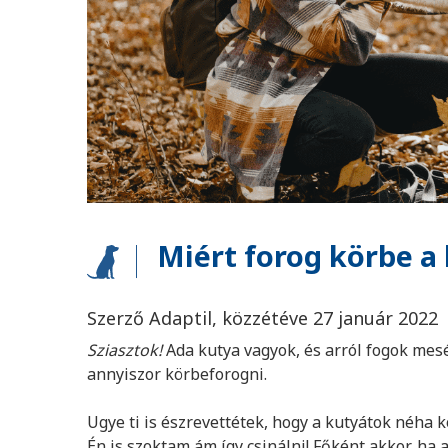
Miért forog körbe a
Szerző Adaptil, közzétéve 27 január 2022
Sziasztok!
Ada kutya vagyok, és arról fogok mes
annyiszor körbeforogni.
Ugye ti is észrevettétek, hogy a kutyátok néha 
Én is szoktam ám így csinálni! Főként akkor, ha