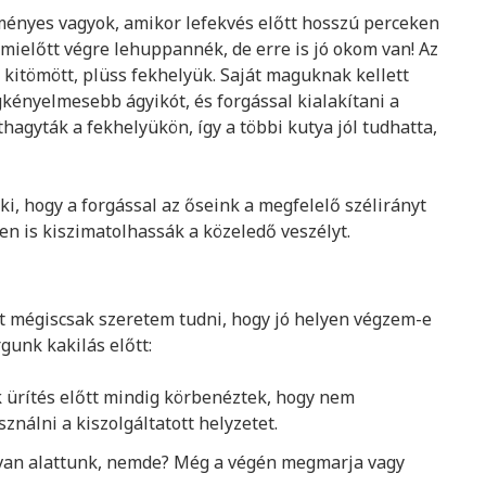
ményes vagyok, amikor lefekvés előtt hosszú perceken
mielőtt végre lehuppannék, de erre is jó okom van! Az
kitömött, plüss fekhelyük. Saját maguknak kellett
gkényelmesebb ágyikót, és forgással kialakítani a
thagyták a fekhelyükön, így a többi kutya jól tudhatta,
ki, hogy a forgással az őseink a megfelelő szélirányt
en is kiszimatolhassák a közeledő veszélyt.
 mégiscsak szeretem tudni, hogy jó helyen végzem-e
gunk kakilás előtt:
k ürítés előtt mindig körbenéztek, hogy nem
ználni a kiszolgáltatott helyzetet.
i van alattunk, nemde? Még a végén megmarja vagy