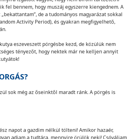
ik fel bennem, hogy muszáj egyszerre kiengednem. A
it „bekattantam”, de a tudományos magyarázat sokkal
Random Activity Period), és gyakran megfigyelhető,
án.
 kutya eszeveszett pörgésbe kezd, de közülük nem
séges tényezőt, hogy nektek már ne kelljen annyit
kutyátok!
FORGÁS?
ül sok még az őseinktől maradt ránk. A pörgés is
ész napot a gazdim nélkül tölteni! Amikor hazaér,
ogyan adjam a tudtára, mennyire örülök neki! Csóváljam