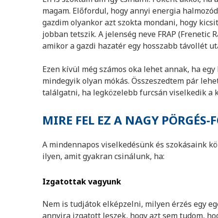
magam. Előfordul, hogy annyi energia halmozód
gazdim olyankor azt szokta mondani, hogy kics
jobban tetszik. A jelenség neve FRAP (Frenetic 
amikor a gazdi hazatér egy hosszabb távollét ut
Ezen kívül még számos oka lehet annak, ha egy
mindegyik olyan mókás. Összeszedtem pár lehet
találgatni, ha legközelebb furcsán viselkedik a 
MIRE FEL EZ A NAGY PÖRGÉS-
A mindennapos viselkedésünk és szokásaink köz
ilyen, amit gyakran csinálunk, ha:
Izgatottak vagyunk
Nem is tudjátok elképzelni, milyen érzés egy eg
annyira izgatott leszek, hogy azt sem tudom, h