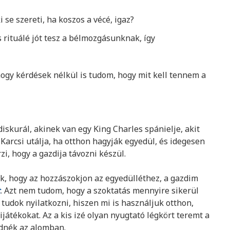
i se szereti, ha koszos a vécé, igaz?
s rituálé jót tesz a bélmozgásunknak, így
hogy kérdések nélkül is tudom, hogy mit kell tennem a
iskurál, akinek van egy King Charles spánielje, akit
Karcsi utálja, ha otthon hagyják egyedül, és idegesen
zi, hogy a gazdija távozni készül.
ak, hogy az hozzászokjon az egyedülléthez, a gazdim
t
. Azt nem tudom, hogy a szoktatás mennyire sikerül
tudok nyilatkozni, hiszen mi is használjuk otthon,
játékokat. Az a kis izé olyan nyugtató légkört teremt a
üdnék az alomban.