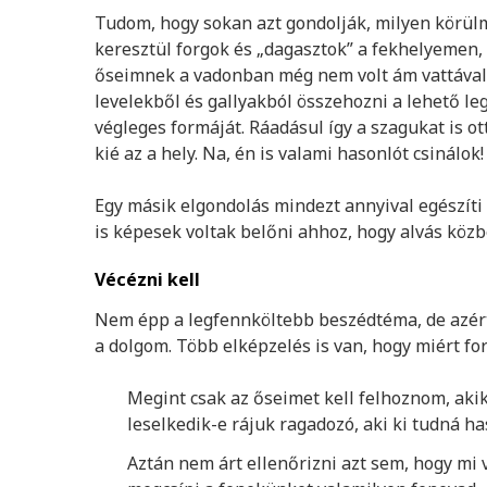
Tudom, hogy sokan azt gondolják, milyen körül
keresztül forgok és „dagasztok” a fekhelyemen, 
őseimnek a vadonban még nem volt ám vattával 
levelekből és gallyakból összehozni a lehető le
végleges formáját. Ráadásul így a szagukat is ot
kié az a hely. Na, én is valami hasonlót csinálok!
Egy másik elgondolás mindezt annyival egészíti 
is képesek voltak belőni ahhoz, hogy alvás közb
Vécézni kell
Nem épp a legfennköltebb beszédtéma, de azért
a dolgom. Több elképzelés is van, hogy miért for
Megint csak az őseimet kell felhoznom, aki
leselkedik-e rájuk ragadozó, aki ki tudná has
Aztán nem árt ellenőrizni azt sem, hogy m