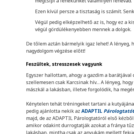
megcsípi a fenekünket valamilyen fenevad.
Ezen kívül persze a tisztaság is számít. Senk
Végül pedig elképzelhető az is, hogy ez a ki
végül gördülékenyebben mennek a dolgok.
De tőlem aztán bármelyik igaz lehet! A lényeg, 
nagydolgom végzése előtt!
Feszültek, stresszesek vagyunk
Egyszer hallottam, ahogy a gazdim a barátjával d
szellemesen csak Karcsinak hív… A lényeg, hogy 
mászkál a lakásban, illetve forgolódik, ha megér
Kénytelen tehát tréningeket tartani a kutyáján
pedig ajánlotta nekik az
ADAPTIL
Párologtató
majd, de az ADAPTIL Párologtatóról első kézből 
amikor odakint durrogtatják azokat a fránya tűzi
lakásban, mintha csak az anyukám mellett fek