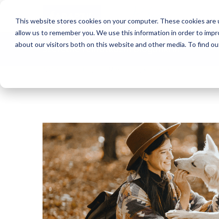
Blog
This website stores cookies on your computer. These cookies are u
allow us to remember you. We use this information in order to imp
about our visitors both on this website and other media. To find o
Szeretne feliratkozni blogunkra?
ADAPTIL HU Blog
Miért forog körbe a kutyád?