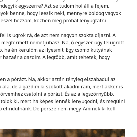
egyik egyszerre? Azt se tudom hol áll a fejem,
gyok benne, hogy leesik neki, mennyre boldog vagyok
 beszél hozzám, közben meg próbál lenyugtatni.
l is ugrok rá, de azt nem nagyon szokta díjazni. A
l megtermett németjuhász. Na, ő egyszer úgy felugrott
bb, ha én kerülöm az ilyesmit. Egy csomó kutyának
hazaér a gazdim. A legtöbb, amit tehetek, hogy
n a pórázt. Na, akkor aztán tényleg elszabadul az
a alá, de a gazdim ki szokott akadni rám, mert akkor is
körvemhez csatolni a pórázt. És az a legszörnyűbb,
tolok ki, mert ha képes lennék lenyugodni, és megülni
 elindulnánk. De persze nem megy. Aminek ki kell