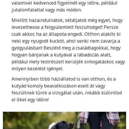
valamivel kedvenced figyelmét egy időre, például
jutalomfalattal vagy más módon.
Mielőtt hazaindulnátok, sétáljatok még egyet, hogy
levezethesse a felgyülemlett feszültséget! Persze
csak akkor, ha az állapota engedi. Otthon alakíts ki
neki egy nyugodt kuckót, ahol senki nem zavarja a
gyógyulásban! Beszéld meg a családtagokkal, hogy
hogyan bánjanak a kutyával a lábadozás alatt,
például mely testrészeit kerüljék simogatáskor, vagy
milyen kezelést igényel.
Amennyiben több háziállatod is van otthon, és a
kutyád komoly beavatkozáson esett át vagy
feszültnek tűnik a vizsgálat után, inkább különítsd
el őket egy időre!