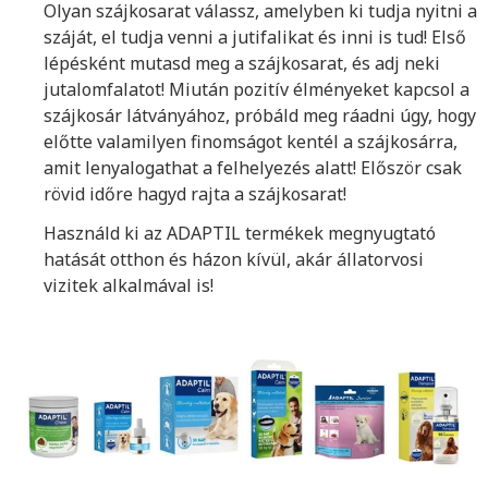
Olyan szájkosarat válassz, amelyben ki tudja nyitni a
száját, el tudja venni a jutifalikat és inni is tud! Első
lépésként mutasd meg a szájkosarat, és adj neki
jutalomfalatot! Miután pozitív élményeket kapcsol a
szájkosár látványához, próbáld meg ráadni úgy, hogy
előtte valamilyen finomságot kentél a szájkosárra,
amit lenyalogathat a felhelyezés alatt! Először csak
rövid időre hagyd rajta a szájkosarat!
Használd ki az ADAPTIL termékek megnyugtató
hatását otthon és házon kívül, akár állatorvosi
vizitek alkalmával is!