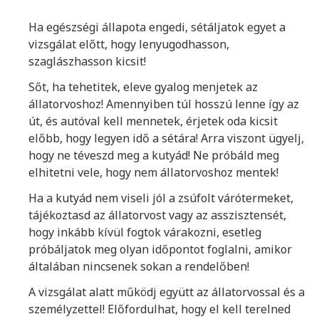
Ha egészségi állapota engedi, sétáljatok egyet a
vizsgálat előtt, hogy lenyugodhasson,
szaglászhasson kicsit!
Sőt, ha tehetitek, eleve gyalog menjetek az
állatorvoshoz! Amennyiben túl hosszú lenne így az
út, és autóval kell mennetek, érjetek oda kicsit
előbb, hogy legyen idő a sétára! Arra viszont ügyelj,
hogy ne téveszd meg a kutyád! Ne próbáld meg
elhitetni vele, hogy nem állatorvoshoz mentek!
Ha a kutyád nem viseli jól a zsúfolt várótermeket,
tájékoztasd az állatorvost vagy az asszisztensét,
hogy inkább kívül fogtok várakozni, esetleg
próbáljatok meg olyan időpontot foglalni, amikor
általában nincsenek sokan a rendelőben!
A vizsgálat alatt működj együtt az állatorvossal és a
személyzettel! Előfordulhat, hogy el kell terelned