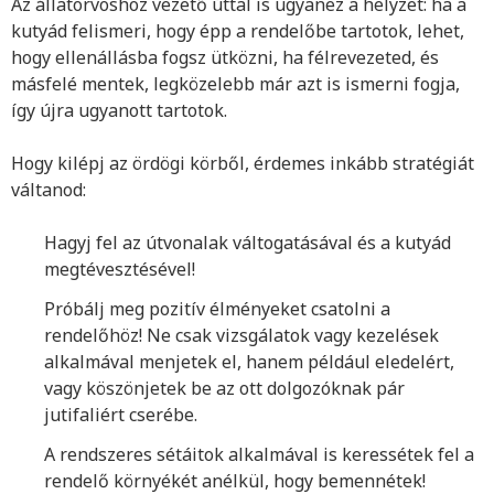
Az állatorvoshoz vezető úttal is ugyanez a helyzet: ha a
kutyád felismeri, hogy épp a rendelőbe tartotok, lehet,
hogy ellenállásba fogsz ütközni, ha félrevezeted, és
másfelé mentek, legközelebb már azt is ismerni fogja,
így újra ugyanott tartotok.
Hogy kilépj az ördögi körből, érdemes inkább stratégiát
váltanod:
Hagyj fel az útvonalak váltogatásával és a kutyád
megtévesztésével!
Próbálj meg pozitív élményeket csatolni a
rendelőhöz! Ne csak vizsgálatok vagy kezelések
alkalmával menjetek el, hanem például eledelért,
vagy köszönjetek be az ott dolgozóknak pár
jutifaliért cserébe.
A rendszeres sétáitok alkalmával is keressétek fel a
rendelő környékét anélkül, hogy bemennétek!