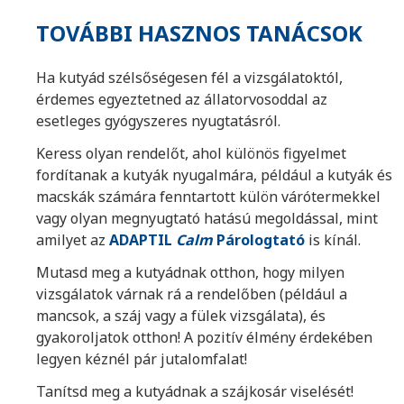
TOVÁBBI HASZNOS TANÁCSOK
Ha kutyád szélsőségesen fél a vizsgálatoktól,
érdemes egyeztetned az állatorvosoddal az
esetleges gyógyszeres nyugtatásról.
Keress olyan rendelőt, ahol különös figyelmet
fordítanak a kutyák nyugalmára, például a kutyák és
macskák számára fenntartott külön várótermekkel
vagy olyan megnyugtató hatású megoldással, mint
amilyet az
ADAPTIL
Calm
Párologtató
is kínál.
Mutasd meg a kutyádnak otthon, hogy milyen
vizsgálatok várnak rá a rendelőben (például a
mancsok, a száj vagy a fülek vizsgálata), és
gyakoroljatok otthon! A pozitív élmény érdekében
legyen kéznél pár jutalomfalat!
Tanítsd meg a kutyádnak a szájkosár viselését!