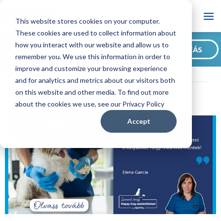
Blog
This website stores cookies on your computer.
These cookies are used to collect information about
Szeretne feliratkozni
how you interact with our website and allow us to
FELIRATKOZÁS
blogunkra?
remember you. We use this information in order to
ADAPTIL HU Blog
Happy Dog Szakértő: Így készítsd fel a kutyád
improve and customize your browsing experience
az állatorvosra!
and for analytics and metrics about our visitors both
on this website and other media. To find out more
about the cookies we use, see our Privacy Policy
Accept