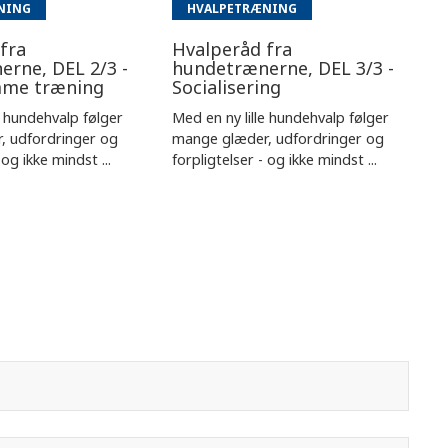
NING
HVALPETRÆNING
fra
Hvalperåd fra
rne, DEL 2/3 -
hundetrænerne, DEL 3/3 -
mme træning
Socialisering
e hundehvalp følger
Med en ny lille hundehvalp følger
, udfordringer og
mange glæder, udfordringer og
 og ikke mindst ...
forpligtelser - og ikke mindst ...