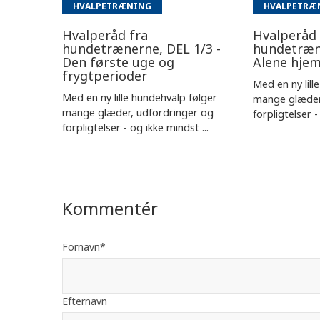
HVALPETRÆNING
HVALPETRÆ
Hvalperåd fra
Hvalperåd 
hundetrænerne, DEL 1/3 -
hundetræne
Den første uge og
Alene hje
frygtperioder
Med en ny lill
Med en ny lille hundehvalp følger
mange glæder
mange glæder, udfordringer og
forpligtelser -
forpligtelser - og ikke mindst ...
Kommentér
Fornavn
*
Efternavn