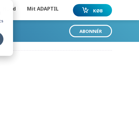
Hund
Mit ADAPTIL
KØB
d
cs
ABONNÉR