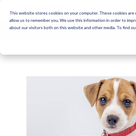
Blog
This website stores cookies on your computer. These cookies are u
allow us to remember you. We use this information in order to imp
about our visitors both on this website and other media. To find o
Vil du være en del af fællesskabet?
ADAPTIL Blog og Venner
7 gode råd til renlighedstræn