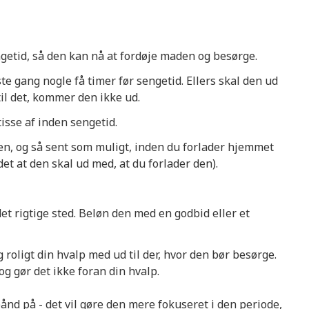
ngetid, så den kan nå at fordøje maden og besørge.
dste gang nogle få timer før sengetid. Ellers skal den ud
 til det, kommer den ikke ud.
tisse af inden sengetid.
en, og så sent som muligt, inden du forlader hjemmet
det at den skal ud med, at du forlader den).
det rigtige sted. Beløn den med en godbid eller et
g roligt din hvalp med ud til der, hvor den bør besørge.
g gør det ikke foran din hvalp.
ånd på - det vil gøre den mere fokuseret i den periode,