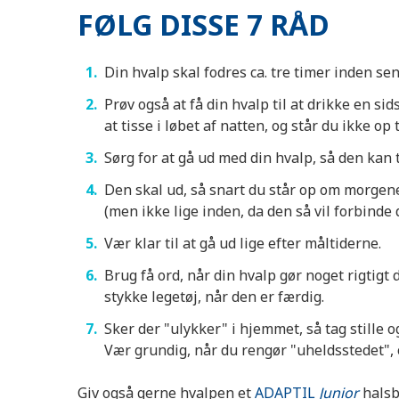
FØLG DISSE 7 RÅD
Din hvalp skal fodres ca. tre timer inden se
Prøv også at få din hvalp til at drikke en si
at tisse i løbet af natten, og står du ikke op
Sørg for at gå ud med din hvalp, så den kan 
Den skal ud, så snart du står op om morgen
(men ikke lige inden, da den så vil forbinde 
Vær klar til at gå ud lige efter måltiderne.
Brug få ord, når din hvalp gør noget rigtigt 
stykke legetøj, når den er færdig.
Sker der "ulykker" i hjemmet, så tag stille o
Vær grundig, når du rengør "uheldsstedet", o
Giv også gerne hvalpen et
ADAPTIL
Junior
halsb