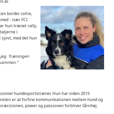
0 år.
cen border collie,
 med - især FCI
ar hun trænet rally,
taljerne i
t sjovt, med det hun
 jeg. Træningen
er sammen.”
essionel hundesportstræner.
Hun har siden 2015
unsten er
at forfine kommunikationen mellem hund og
 præcisionen, power og passionen forbliver tårnhøj.