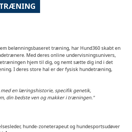
E TRÆNING
em belønningsbaseret træning, har Hund360 skabt en
detrænere. Med deres online undervisningsunivers,
træningen hjem til dig, og nemt sætte dig ind i det
ing. I deres store hal er der fysisk hundetræning,
 med en læringshistorie, specifik genetik,
em, din bedste ven og makker i træningen."
elsesleder, hunde-zoneterapeut og hundesportsudøver