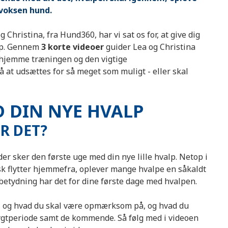
 voksen hund.
hristina, fra Hund360, har vi sat os for, at give dig
alp. Gennem
3 korte videoer
guider Lea og Christina
 hjemme træningen og den vigtige
å at udsættes for så meget som muligt - eller skal
D DIN NYE HVALP
R DET?
der sker den første uge med din nye lille hvalp. Netop i
isk flytter hjemmefra, oplever mange hvalpe en såkaldt
n betydning har det for dine første dage med hvalpen.
er, og hvad du skal være opmærksom på, og hvad du
ygtperiode samt de kommende. Så følg med i videoen