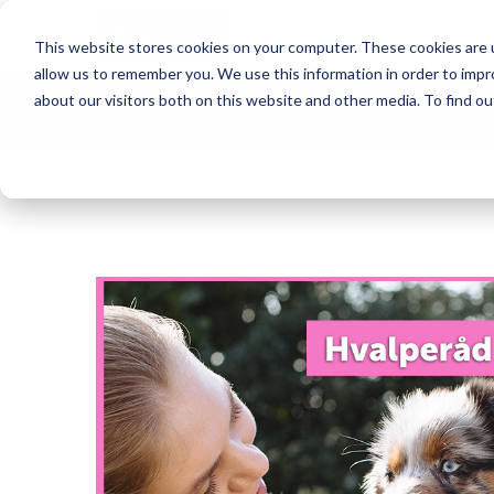
Blog
This website stores cookies on your computer. These cookies are u
allow us to remember you. We use this information in order to imp
about our visitors both on this website and other media. To find o
Vil du være en del af fællesskabet?
ADAPTIL Blog og Venner
Hvalperåd fra hundetrænerne,