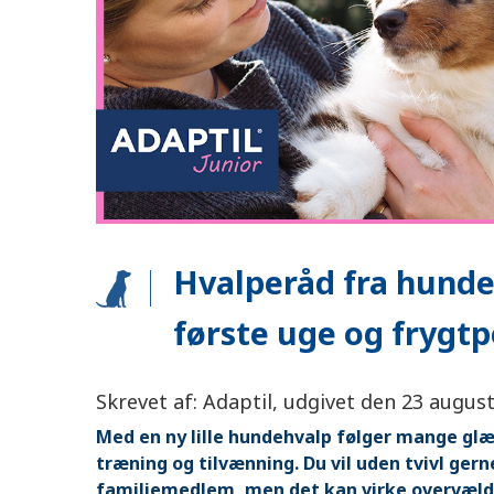
Hvalperåd fra hunde
første uge og frygt
Skrevet af: Adaptil, udgivet den 23 augus
Med en ny lille hundehvalp følger mange glæd
træning og tilvænning. Du vil uden tvivl gerne
familiemedlem, men det kan virke overvæld