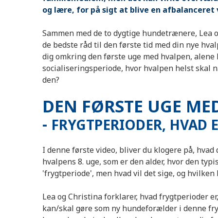
og lære, for på sigt at blive en afbalanceret
Sammen med de to dygtige hundetrænere, Lea og C
de bedste råd til den første tid med din nye hv
dig omkring den første uge med hvalpen, alene
socialiseringsperiode, hvor hvalpen helst skal n
den?
DEN FØRSTE UGE ME
-
FRYGTPERIODER, HVAD E
I denne første video, bliver du klogere på, hvad 
hvalpens 8. uge, som er den alder, hvor den typ
'frygtperiode', men hvad vil det sige, og hvilke
Lea og Christina forklarer, hvad frygtperioder 
kan/skal gøre som ny hundeforælder i denne fr