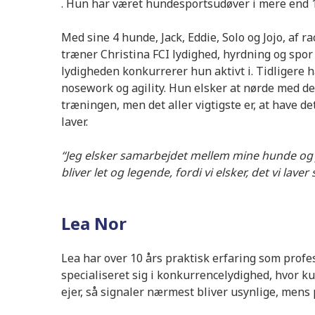
. Hun har været hundesportsudøver i mere end 1
Med sine 4 hunde, Jack, Eddie, Solo og Jojo, af ra
træner Christina FCI lydighed, hyrdning og spor
lydigheden konkurrerer hun aktivt i. Tidligere h
nosework og agility. Hun elsker at nørde med de
træningen, men det aller vigtigste er, at have de
laver.
“Jeg elsker samarbejdet mellem mine hunde og
bliver let og legende, fordi vi elsker, det vi lav
Lea Nor
Lea har over 10 års praktisk erfaring som prof
specialiseret sig i konkurrencelydighed, hvor k
ejer, så signaler nærmest bliver usynlige, mens