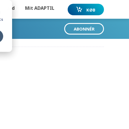
Hund
Mit ADAPTIL
KØB
d
cs
ABONNÉR