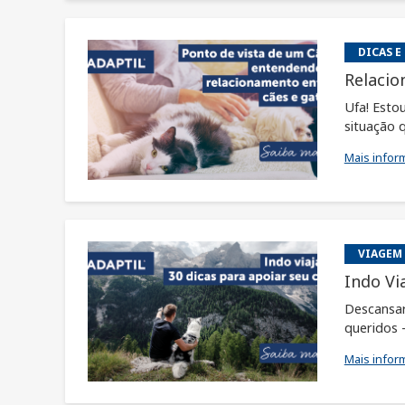
DICAS E
Relacio
Ufa! Esto
situação q
Mais infor
VIAGEM
Indo Vi
Descansar
queridos 
Mais infor