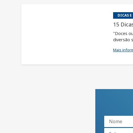
DICAS E
15 Dica
"Doces ou
diversão s
Mais infor