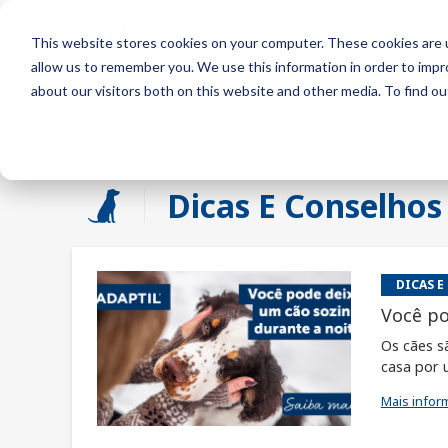
Blog
This website stores cookies on your computer. These cookies are u
allow us to remember you. We use this information in order to imp
about our visitors both on this website and other media. To find o
ADAPTIL BR Blog
Deseja se inscrever no nosso blog?
Dicas E Conselhos
DICAS E
Você po
Os cães s
casa por 
Mais infor