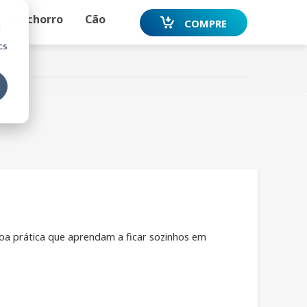
Cachorro
Cão
COMPRE
d
cs
SE INSCREVER
oa prática que aprendam a ficar sozinhos em