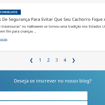
 CONSELHOS
s De Segurança Para Evitar Que Seu Cachorro Fique
 travessuras" no Halloween se tornou uma tradição nos Estados Un
em fim para crianças ...
mação
❮
1
2
3
4
❯
Deseja se inscrever no nosso blog?