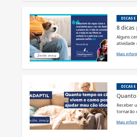
DICAS E
8 dicas
Alguns ce
atividade e
Mais infor
DICAS E
Quanto 
Receber u
tornarão 
Mais infor