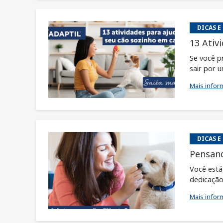
DICAS E
13 Ativ
Se você pr
sair por u
Mais infor
DICAS E
Pensand
Você está
dedicação
Mais infor