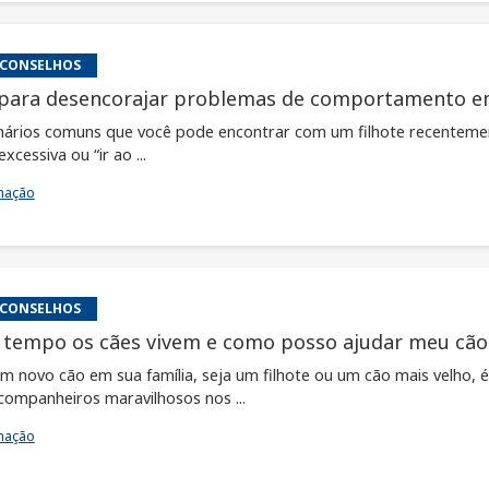
 CONSELHOS
 para desencorajar problemas de comportamento em
nários comuns que você pode encontrar com um filhote recentemen
xcessiva ou “ir ao ...
mação
 CONSELHOS
tempo os cães vivem e como posso ajudar meu cão
m novo cão em sua família, seja um filhote ou um cão mais velho,
companheiros maravilhosos nos ...
mação