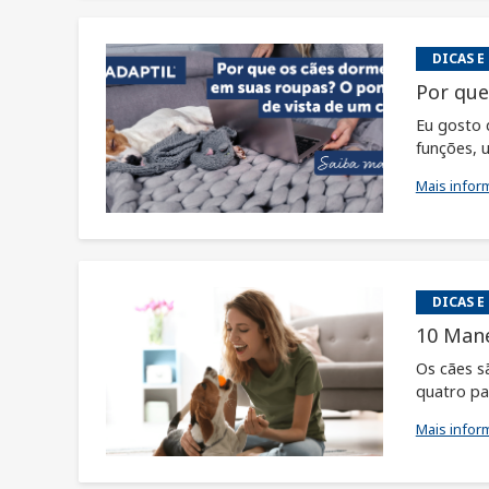
DICAS E
Por que
Eu gosto 
funções, u
Mais infor
DICAS E
10 Mane
Os cães s
quatro pat
Mais infor