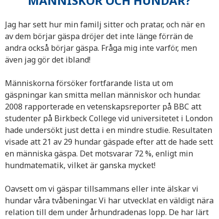
MÄNNISKOR OCH HUNDAR?
Jag har sett hur min familj sitter och pratar, och när en
av dem börjar gäspa dröjer det inte länge förrän de
andra också börjar gäspa. Fråga mig inte varför, men
även jag gör det ibland!
Människorna försöker fortfarande lista ut om
gäspningar kan smitta mellan människor och hundar.
2008 rapporterade en vetenskapsreporter på BBC att
studenter på Birkbeck College vid universitetet i London
hade undersökt just detta i en mindre studie. Resultaten
visade att 21 av 29 hundar gäspade efter att de hade sett
en människa gäspa. Det motsvarar 72 %, enligt min
hundmatematik, vilket är ganska mycket!
Oavsett om vi gäspar tillsammans eller inte älskar vi
hundar våra tvåbeningar. Vi har utvecklat en väldigt nära
relation till dem under århundradenas lopp. De har lärt