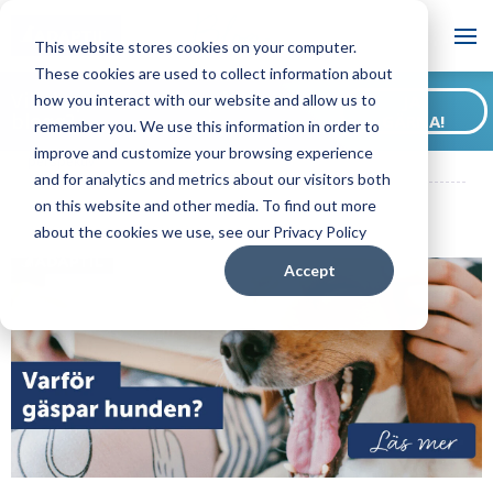
Blogg
This website stores cookies on your computer.
These cookies are used to collect information about
Vill du prenumerera på vår
how you interact with our website and allow us to
JA,
blogg?
GÄRNA!
remember you. We use this information in order to
ADAPTIL SE Blogg
Varför gäspar hunden? Från hundens
improve and customize your browsing experience
perspektiv
and for analytics and metrics about our visitors both
on this website and other media. To find out more
about the cookies we use, see our Privacy Policy
Accept