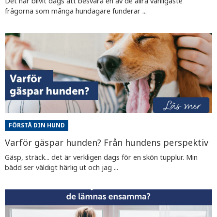
Det har blivit dags att besvara en av de allra vanligaste
frågorna som många hundägare funderar ...
FÖRSTÅ DIN HUND
Varför gäspar hunden? Från hundens perspektiv
Gäsp, sträck... det är verkligen dags för en skön tupplur. Min
bädd ser väldigt härlig ut och jag ...