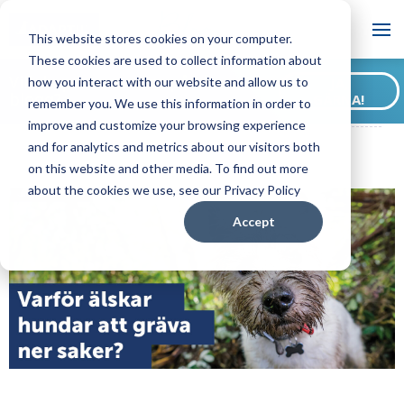
Blogg
This website stores cookies on your computer.
These cookies are used to collect information about
Vill du prenumerera på vår
how you interact with our website and allow us to
JA,
blogg?
GÄRNA!
remember you. We use this information in order to
ADAPTIL SE Blogg
Varför älskar hundar att gräva ner saker?
improve and customize your browsing experience
and for analytics and metrics about our visitors both
on this website and other media. To find out more
about the cookies we use, see our Privacy Policy
Accept