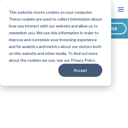
Blog
This website stores cookies on your computer.
These cookies are used to collect information about
Deseja subscrever o nosso
how you interact with our website and allow us to
SUBSCREVER
blog?
remember you. We use this information in order to
ADAPTIL PT Blog
Como Fazer O Cachorro Dormir A Noite Toda
improve and customize your browsing experience
and for analytics and metrics about our visitors both
on this website and other media. To find out more
about the cookies we use, see our Privacy Policy
Accept