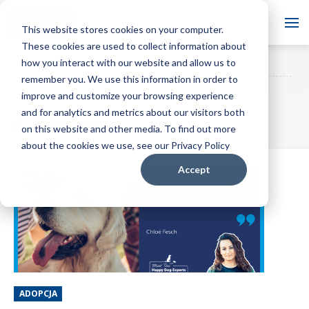
Blog
This website stores cookies on your computer.
These cookies are used to collect information about
Chcesz zapisać się do naszego
how you interact with our website and allow us to
ZAPISZ
ADAPTIL PL Blog
bloga?
SIĘ
remember you. We use this information in order to
improve and customize your browsing experience
and for analytics and metrics about our visitors both
Adopcja
on this website and other media. To find out more
about the cookies we use, see our Privacy Policy
Accept
ADOPCJA