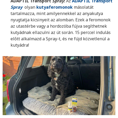
ADAPTIL Transport
Spray
:
Az
ADAPTIL Transport
Spray
olyan
kutyaferomonok
másolatát
tartalmazza, mint amilyennekkel az anyakutya
nyugtatja kicsinyeit az alomban. Ezek a feromonok
az utastérbe vagy a hordozóba fújva segíthetnek
kutyádnak ellazulni az út során. 15 perccel indulás
előtt alkalmazd a Spray-t, és ne fújd közvetlenül a
kutyádra!