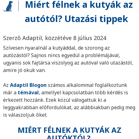
Miért félnek a kutyák az
autótól? Utazási tippek
Szerző Adaptil, közzétéve 8 július 2024
Szívesen nyaralnál a kutyáddal, de szorong az
autózástól? Sajnos nincs egyedül a problémájával,
ugyanis sok fajtársa viszolyog az autóval való utazástól,
amire jó okuk van.
Az
Adaptil Blogon
számos alkalommal foglalkoztunk
már a
témával
, amellyel kapcsolatban több kérdés is
érkezett hozzánk. Ezek közül válogattuk ki a
leggyakrabban előfordulókat, az alábbiakban pedig meg
is válaszoljuk őket.
MIÉRT FÉLNEK A KUTYÁK AZ
AUTÓKTÓL?