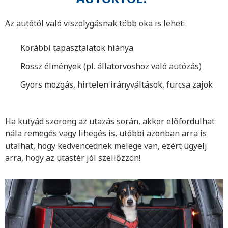
Az autótól való viszolygásnak több oka is lehet:
Korábbi tapasztalatok hiánya
Rossz élmények (pl. állatorvoshoz való autózás)
Gyors mozgás, hirtelen irányváltások, furcsa zajok
Ha kutyád szorong az utazás során, akkor előfordulhat
nála remegés vagy lihegés is, utóbbi azonban arra is
utalhat, hogy kedvencednek melege van, ezért ügyelj
arra, hogy az utastér jól szellőzzön!