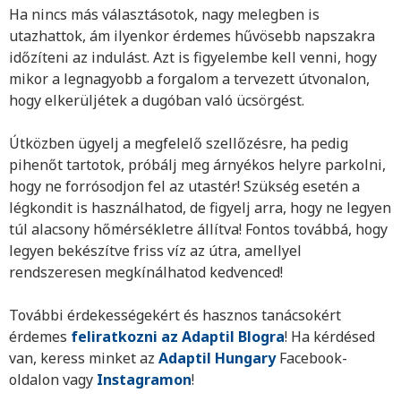
Ha nincs más választásotok, nagy melegben is
utazhattok, ám ilyenkor érdemes hűvösebb napszakra
időzíteni az indulást. Azt is figyelembe kell venni, hogy
mikor a legnagyobb a forgalom a tervezett útvonalon,
hogy elkerüljétek a dugóban való ücsörgést.
Útközben ügyelj a megfelelő szellőzésre, ha pedig
pihenőt tartotok, próbálj meg árnyékos helyre parkolni,
hogy ne forrósodjon fel az utastér! Szükség esetén a
légkondit is használhatod, de figyelj arra, hogy ne legyen
túl alacsony hőmérsékletre állítva! Fontos továbbá, hogy
legyen bekészítve friss víz az útra, amellyel
rendszeresen megkínálhatod kedvenced!
További érdekességekért és hasznos tanácsokért
érdemes
feliratkozni az Adaptil Blogra
! Ha kérdésed
van, keress minket az
Adaptil Hungary
Facebook-
oldalon vagy
Instagramon
!