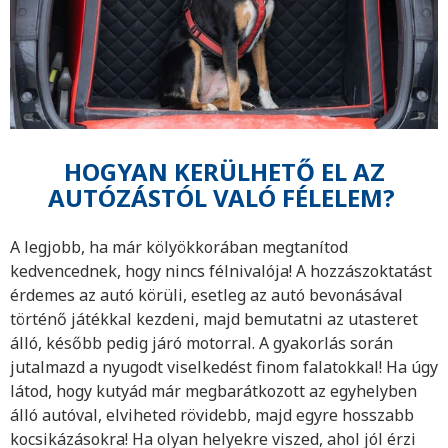
HOGYAN KERÜLHETŐ EL AZ
AUTÓZÁSTÓL VALÓ FÉLELEM?
A legjobb, ha már kölyökkorában megtanítod
kedvencednek, hogy nincs félnivalója! A hozzászoktatást
érdemes az autó körüli, esetleg az autó bevonásával
történő játékkal kezdeni, majd bemutatni az utasteret
álló, később pedig járó motorral. A gyakorlás során
jutalmazd a nyugodt viselkedést finom falatokkal! Ha úgy
látod, hogy kutyád már megbarátkozott az egyhelyben
álló autóval, elviheted rövidebb, majd egyre hosszabb
kocsikázásokra! Ha olyan helyekre viszed, ahol jól érzi