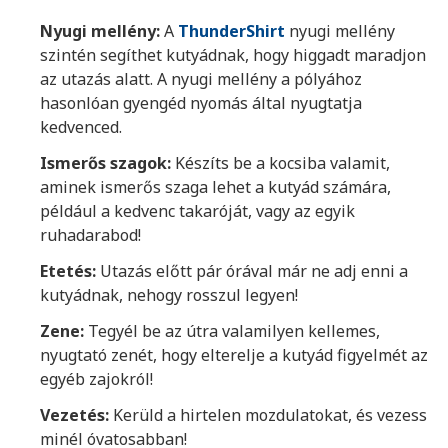
Nyugi mellény:
A
ThunderShirt
nyugi mellény
szintén segíthet kutyádnak, hogy higgadt maradjon
az utazás alatt. A nyugi mellény a pólyához
hasonlóan gyengéd nyomás által nyugtatja
kedvenced.
Ismerős szagok:
Készíts be a kocsiba valamit,
aminek ismerős szaga lehet a kutyád számára,
például a kedvenc takaróját, vagy az egyik
ruhadarabod!
Etetés:
Utazás előtt pár órával már ne adj enni a
kutyádnak, nehogy rosszul legyen!
Zene:
Tegyél be az útra valamilyen kellemes,
nyugtató zenét, hogy elterelje a kutyád figyelmét az
egyéb zajokról!
Vezetés:
Kerüld a hirtelen mozdulatokat, és vezess
minél óvatosabban!