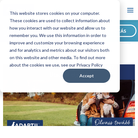
Blog
This website stores cookies on your computer.
These cookies are used to collect information about
Szeretne feliratkozni
how you interact with our website and allow us to
FELIRATKOZÁS
blogunkra?
remember you. We use this information in order to
ADAPTIL HU Blog
Miért félnek a kutyák az autótól? Utazási tippek
improve and customize your browsing experience
and for analytics and metrics about our visitors both
on this website and other media. To find out more
about the cookies we use, see our Privacy Policy
Accept