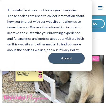
Blog
This website stores cookies on your computer.
These cookies are used to collect information about
Szeretne feliratkozni
how you interact with our website and allow us to
FELIRATKOZÁS
blogunkra?
remember you. We use this information in order to
ADAPTIL HU Blog
Íme a lista, amivel ellenőrizheted, hogy készen
improve and customize your browsing experience
állsz-e egy kiskutyára!
and for analytics and metrics about our visitors both
on this website and other media. To find out more
about the cookies we use, see our Privacy Policy
Accept