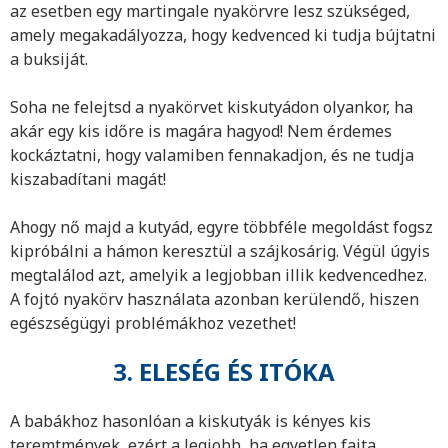
az esetben egy martingale nyakörvre lesz szükséged,
amely megakadályozza, hogy kedvenced ki tudja bújtatni
a buksiját.
Soha ne felejtsd a nyakörvet kiskutyádon olyankor, ha
akár egy kis időre is magára hagyod! Nem érdemes
kockáztatni, hogy valamiben fennakadjon, és ne tudja
kiszabadítani magát!
Ahogy nő majd a kutyád, egyre többféle megoldást fogsz
kipróbálni a hámon keresztül a szájkosárig. Végül úgyis
megtalálod azt, amelyik a legjobban illik kedvencedhez.
A fojtó nyakörv használata azonban kerülendő, hiszen
egészségügyi problémákhoz vezethet!
3. ELESÉG ÉS ITÓKA
A babákhoz hasonlóan a kiskutyák is kényes kis
teremtmények, ezért a legjobb, ha egyetlen fajta