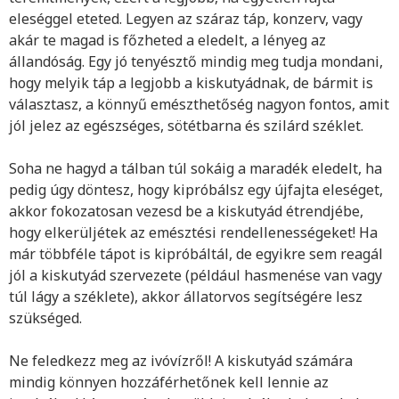
eleséggel eteted. Legyen az száraz táp, konzerv, vagy
akár te magad is főzheted a eledelt, a lényeg az
állandóság. Egy jó tenyésztő mindig meg tudja mondani,
hogy melyik táp a legjobb a kiskutyádnak, de bármit is
választasz, a könnyű emészthetőség nagyon fontos, amit
jól jelez az egészséges, sötétbarna és szilárd széklet.
Soha ne hagyd a tálban túl sokáig a maradék eledelt, ha
pedig úgy döntesz, hogy kipróbálsz egy újfajta eleséget,
akkor fokozatosan vezesd be a kiskutyád étrendjébe,
hogy elkerüljétek az emésztési rendellenességeket! Ha
már többféle tápot is kipróbáltál, de egyikre sem reagál
jól a kiskutyád szervezete (például hasmenése van vagy
túl lágy a széklete), akkor állatorvos segítségére lesz
szükséged.
Ne feledkezz meg az ivóvízről! A kiskutyád számára
mindig könnyen hozzáférhetőnek kell lennie az