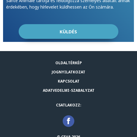
Sante Animale tárolja és feldolgozza személyes adatait annak
érdekében, hogy hírlevelet küldhessen az Ön számára.
OLDALTÉRKÉP
JOGNYILATKOZAT
KAPCSOLAT
ADATVEDELMI-SZABALYZAT
CSATLAKOZZ:
© CEVA 2026