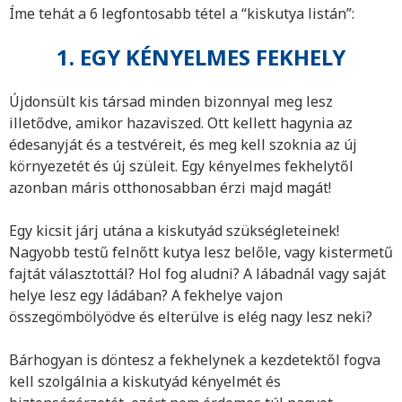
Íme tehát a 6 legfontosabb tétel a “kiskutya listán”:
1. EGY KÉNYELMES FEKHELY
Újdonsült kis társad minden bizonnyal meg lesz
illetődve, amikor hazaviszed. Ott kellett hagynia az
édesanyját és a testvéreit, és meg kell szoknia az új
környezetét és új szüleit. Egy kényelmes fekhelytől
azonban máris otthonosabban érzi majd magát!
Egy kicsit járj utána a kiskutyád szükségleteinek!
Nagyobb testű felnőtt kutya lesz belőle, vagy kistermetű
fajtát választottál? Hol fog aludni? A lábadnál vagy saját
helye lesz egy ládában? A fekhelye vajon
összegömbölyödve és elterülve is elég nagy lesz neki?
Bárhogyan is döntesz a fekhelynek a kezdetektől fogva
kell szolgálnia a kiskutyád kényelmét és