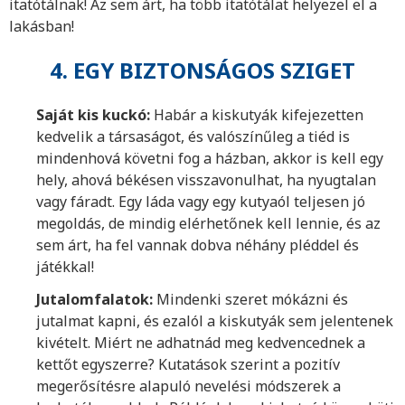
itatótálnak! Az sem árt, ha több itatótálat helyezel el a
lakásban!
4. EGY BIZTONSÁGOS SZIGET
Saját kis kuckó:
Habár a kiskutyák kifejezetten
kedvelik a társaságot, és valószínűleg a tiéd is
mindenhová követni fog a házban, akkor is kell egy
hely, ahová békésen visszavonulhat, ha nyugtalan
vagy fáradt. Egy láda vagy egy kutyaól teljesen jó
megoldás, de mindig elérhetőnek kell lennie, és az
sem árt, ha fel vannak dobva néhány pléddel és
játékkal!
Jutalomfalatok:
Mindenki szeret mókázni és
jutalmat kapni, és ezalól a kiskutyák sem jelentenek
kivételt. Miért ne adhatnád meg kedvencednek a
kettőt egyszerre? Kutatások szerint a pozitív
megerősítésre alapuló nevelési módszerek a