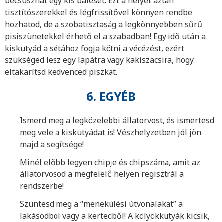
becsúszhat egy kis baleset. Ezt a helyet aztán
tisztítószerekkel és légfrissítővel könnyen rendbe
hozhatod, de a szobatisztaság a legkönnyebben sűrű
pisiszünetekkel érhető el a szabadban! Egy idő után a
kiskutyád a sétához fogja kötni a vécézést, ezért
szükséged lesz egy lapátra vagy kakiszacsira, hogy
eltakarítsd kedvenced piszkát.
6. EGYÉB
Ismerd meg a legközelebbi állatorvost, és ismertesd
meg vele a kiskutyádat is! Vészhelyzetben jól jön
majd a segítsége!
Minél előbb legyen chipje és chipszáma, amit az
állatorvosod a megfelelő helyen regisztrál a
rendszerbe!
Szüntesd meg a “menekülési útvonalakat” a
lakásodból vagy a kertedből! A kölyökkutyák kicsik,