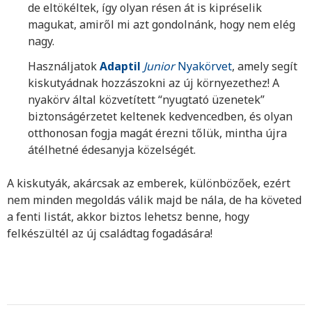
de eltökéltek, így olyan résen át is kipréselik
magukat, amiről mi azt gondolnánk, hogy nem elég
nagy.
Használjatok
Adaptil
Junior
Nyakörvet
, amely segít
kiskutyádnak hozzászokni az új környezethez! A
nyakörv által közvetített “nyugtató üzenetek”
biztonságérzetet keltenek kedvencedben, és olyan
otthonosan fogja magát érezni tőlük, mintha újra
átélhetné édesanyja közelségét.
A kiskutyák, akárcsak az emberek, különbözőek, ezért
nem minden megoldás válik majd be nála, de ha követed
a fenti listát, akkor biztos lehetsz benne, hogy
felkészültél az új családtag fogadására!