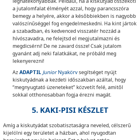
leghatékonyabbak. Például, ha a kiskutyád összeköti
a jutalomfalat élményét azzal, hogy parancsszóra
bemegy a helyére, akkor a későbbiekben is nagyobb
valószínűséggel fog engedelmeskedni. Ha kint jártok
a szabadban, és kedvenced visszatér hozzád a
hívószavadra, ne felejtsd el megjutalmazni és
megdicsérni! De ne zavard össze! Csak jutalom
gyanánt adj neki falatkákat, ne próbáld meg
lekenyerezni!
Az
ADAPTIL
Junior
Nyakörv
segítséget nyújt
kiskutyádnak a kezdeti időszakban azáltal, hogy
“megnyugtató üzeneteket” közvetít felé, amitől
sokkal otthonosabban fogja érezni magát.
5. KAKI-PISI KÉSZLET
Amíg a kiskutyádat szobatisztaságra neveled, célszerű
kijelölni egy területet a házban, ahol nyugodtan