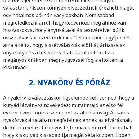
biztonságérzetét, ezért nem érdemes túl nagyot
választani, hiszen könnyen elveszettnek érezheti magát
egy hatalmas párnán vagy boxban. Nem szabad
megfeledkezni arról, hogy kedvenced még ahhoz van
hozzászokva, hogy anyukájával és testvéreivel bújik
össze alváskor, ezért érdemes “feláldoznod” egy plédet
arra a célra, hogy a szétválasztás előtt átjárhassa az
anyakutya és a testvérek illata az alomban. Ez a
magányos órákban megnyugvással fogja eltölteni a
kiskutyád.
2. NYAKÖRV ÉS PÓRÁZ
A nyakörv kiválasztáskor figyelembe kell venned, hogy a
kutyád látványos növekedést mutat majd az első fél
évben, ezért fontos szempont az állíthatóság. A csatos
nyakörvek általában megfelelnek ennek az elvárásnak,
de kis termet és bizonyos fejforma esetén előfordulhat,
hogy kiskutyád kiszabadítja magát séta közben. Ebben