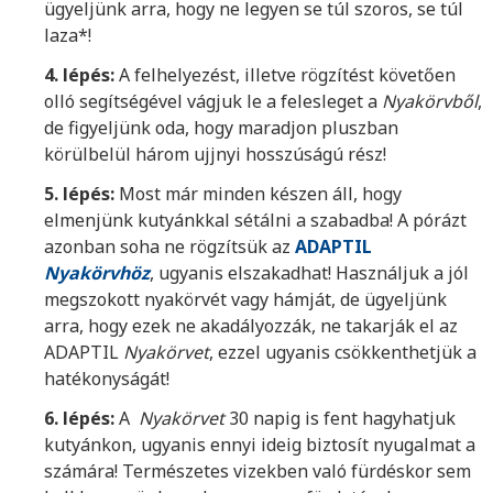
ügyeljünk arra, hogy ne legyen se túl szoros, se túl
laza*!
4. lépés:
A felhelyezést, illetve rögzítést követően
olló segítségével vágjuk le a felesleget a
Nyakörvből
,
de figyeljünk oda, hogy maradjon pluszban
körülbelül három ujjnyi hosszúságú rész!
5. lépés:
Most már minden készen áll, hogy
elmenjünk kutyánkkal sétálni a szabadba! A pórázt
azonban soha ne rögzítsük az
ADAPTIL
Nyakörvhöz
, ugyanis elszakadhat! Használjuk a jól
megszokott nyakörvét vagy hámját, de ügyeljünk
arra, hogy ezek ne akadályozzák, ne takarják el az
ADAPTIL
Nyakörvet
, ezzel ugyanis csökkenthetjük a
hatékonyságát!
6. lépés:
A
Nyakörvet
30 napig is fent hagyhatjuk
kutyánkon, ugyanis ennyi ideig biztosít nyugalmat a
számára! Természetes vizekben való fürdéskor sem