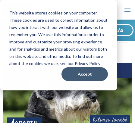
Blog
This website stores cookies on your computer.
These cookies are used to collect information about
Szeretne feliratkozni
how you interact with our website and allow us to
FELIRATKOZÁS
blogunkra?
remember you. We use this information in order to
ADAPTIL HU Blog
Hogyan helyezzük fel az ADAPTIL Nyakörvet?
improve and customize your browsing experience
and for analytics and metrics about our visitors both
on this website and other media. To find out more
about the cookies we use, see our Privacy Policy
Accept