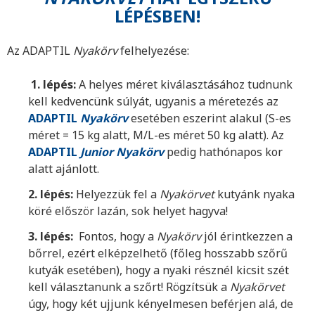
LÉPÉSBEN!
Az ADAPTIL
Nyakörv
felhelyezése:
1. lépés:
A helyes méret kiválasztásához tudnunk
kell kedvencünk súlyát, ugyanis a méretezés az
ADAPTIL
Nyakörv
esetében eszerint alakul (S-es
méret = 15 kg alatt, M/L-es méret 50 kg alatt). Az
ADAPTIL
Junior
Nyakörv
pedig hathónapos kor
alatt ajánlott.
2. lépés:
Helyezzük fel a
Nyakörvet
kutyánk nyaka
köré először lazán, sok helyet hagyva!
3. lépés:
Fontos, hogy a
Nyakörv
jól érintkezzen a
bőrrel, ezért elképzelhető (főleg hosszabb szőrű
kutyák esetében), hogy a nyaki résznél kicsit szét
kell választanunk a szőrt! Rögzítsük a
Nyakörvet
úgy, hogy két ujjunk kényelmesen beférjen alá, de