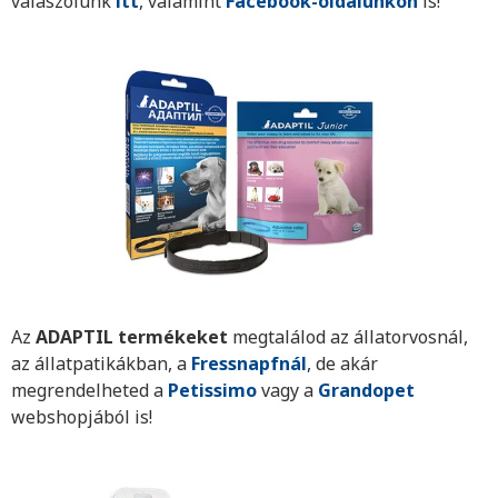
válaszolunk
itt
, valamint
Facebook-oldalunkon
is!
Az
ADAPTIL termékeket
megtalálod az állatorvosnál,
az állatpatikákban, a
Fressnapfnál
, de akár
megrendelheted a
Petissimo
vagy a
Grandopet
webshopjából is!