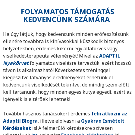
FOLYAMATOS TÁMOGATÁS
KEDVENCÜNK SZÁMÁRA
Ha úgy látjuk, hogy kedvencünk minden erőfeszítésünk
ellenére továbbra is kihívásokkal küszködik bizonyos
helyzetekben, érdemes kikérni egy állatorvos vagy
viselkedésterapeuta véleményét! Mivel az
ADAPTIL
Nyakörvet
folyamatos viselésre terveztük, ezért hosszú
távon is alkalmazható! Következetes tréninggel
kiegészítve látványos eredményeket érhetünk el
kedvencünk viselkedését tekintve, de mindig szem előtt
kell tartanunk, hogy minden egyes kutya egyedi, ezért az
igényeik is eltérőek lehetnek!
További hasznos tanácsokért érdemes
feliratkozni
az
Adaptil Blogra
, illetve elolvasni a
Gyakran Ismételt
Kérdéseket
is! A felmerülő kérdésekre szívesen