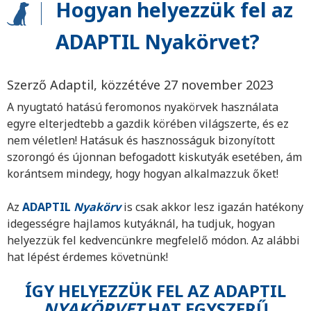
Hogyan helyezzük fel az
ADAPTIL Nyakörvet?
Szerző Adaptil, közzétéve 27 november 2023
A nyugtató hatású feromonos nyakörvek használata
egyre elterjedtebb a gazdik körében világszerte, és ez
nem véletlen! Hatásuk és hasznosságuk bizonyított
szorongó és újonnan befogadott kiskutyák esetében, ám
korántsem mindegy, hogy hogyan alkalmazzuk őket!
Az
ADAPTIL
Nyakörv
is csak akkor lesz igazán hatékony
idegességre hajlamos kutyáknál, ha tudjuk, hogyan
helyezzük fel kedvencünkre megfelelő módon. Az alábbi
hat lépést érdemes követnünk!
ÍGY HELYEZZÜK FEL AZ ADAPTIL
NYAKÖRVET
HAT EGYSZERŰ