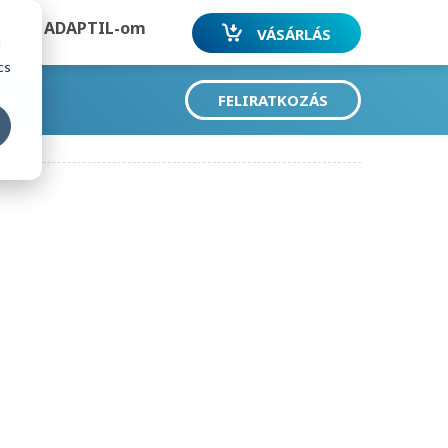
Az én ADAPTIL-om
VÁSÁRLÁS
d
cs
FELIRATKOZÁS