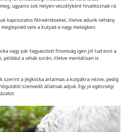
meg, ugyanis sok helyen veszélyként hivatkoznak rá.
al kapcsolatos félreértéseket, illetve adunk néhány
is meglepnéd vele a kutyád a nagy melegben.
ka vagy pár fagyasztott finomság igen jól tud esni a
 például a séták során, illetve mentálisan is
 szerint a jégkocka ártalmas a kutyákra nézve, pedig
hőgutától szenvedő állatnak adjuk. Egy jó egészségi
ázatot.