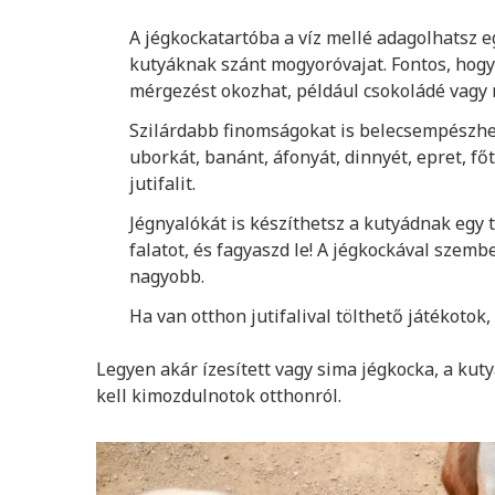
A jégkockatartóba a víz mellé adagolhatsz e
kutyáknak szánt mogyoróvajat. Fontos, hogy 
mérgezést okozhat, például csokoládé vagy n
Szilárdabb finomságokat is belecsempészhet
uborkát, banánt, áfonyát, dinnyét, epret, fő
jutifalit.
Jégnyalókát is készíthetsz a kutyádnak egy t
falatot, és fagyaszd le! A jégkockával szem
nagyobb.
Ha van otthon jutifalival tölthető játékotok
Legyen akár ízesített vagy sima jégkocka, a kut
kell kimozdulnotok otthonról.