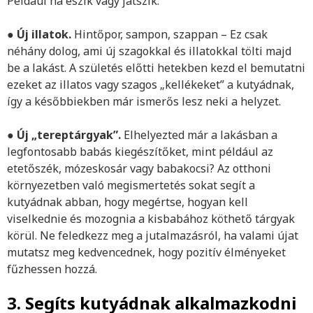
Például ha eszik vagy játszik.
●
Új illatok.
Hintőpor, sampon, szappan – Ez csak
néhány dolog, ami új szagokkal és illatokkal tölti majd
be a lakást. A születés előtti hetekben kezd el bemutatni
ezeket az illatos vagy szagos „kellékeket” a kutyádnak,
így a későbbiekben már ismerős lesz neki a helyzet.
●
Új „tereptárgyak”.
Elhelyezted már a lakásban a
legfontosabb babás kiegészítőket, mint például az
etetőszék, mózeskosár vagy babakocsi? Az otthoni
környezetben való megismertetés sokat segít a
kutyádnak abban, hogy megértse, hogyan kell
viselkednie és mozognia a kisbabához köthető tárgyak
körül. Ne feledkezz meg a jutalmazásról, ha valami újat
mutatsz meg kedvencednek, hogy pozitív élményeket
fűzhessen hozzá.
3. Segíts kutyádnak alkalmazkodni