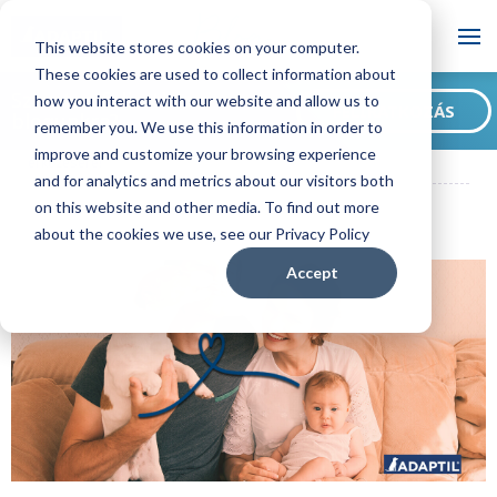
Blog
This website stores cookies on your computer.
These cookies are used to collect information about
Szeretne feliratkozni
how you interact with our website and allow us to
FELIRATKOZÁS
blogunkra?
remember you. We use this information in order to
ADAPTIL HU Blog
9 tipp, hogy felkészítsd kutyád egy kisbaba
improve and customize your browsing experience
érkezésére!
and for analytics and metrics about our visitors both
on this website and other media. To find out more
about the cookies we use, see our Privacy Policy
Accept