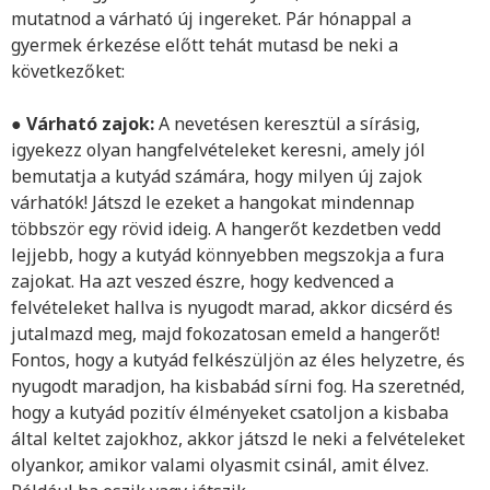
mutatnod a várható új ingereket. Pár hónappal a
gyermek érkezése előtt tehát mutasd be neki a
következőket:
●
Várható zajok:
A nevetésen keresztül a sírásig,
igyekezz olyan hangfelvételeket keresni, amely jól
bemutatja a kutyád számára, hogy milyen új zajok
várhatók! Játszd le ezeket a hangokat mindennap
többször egy rövid ideig. A hangerőt kezdetben vedd
lejjebb, hogy a kutyád könnyebben megszokja a fura
zajokat. Ha azt veszed észre, hogy kedvenced a
felvételeket hallva is nyugodt marad, akkor dicsérd és
jutalmazd meg, majd fokozatosan emeld a hangerőt!
Fontos, hogy a kutyád felkészüljön az éles helyzetre, és
nyugodt maradjon, ha kisbabád sírni fog. Ha szeretnéd,
hogy a kutyád pozitív élményeket csatoljon a kisbaba
által keltet zajokhoz, akkor játszd le neki a felvételeket
olyankor, amikor valami olyasmit csinál, amit élvez.