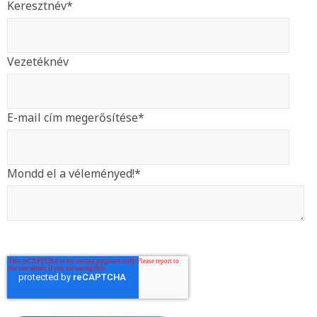
Keresztnév
*
Vezetéknév
E-mail cím megerősítése
*
Mondd el a véleményed!
*