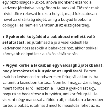
egy biztonságos kuckót, ahová időnként elzárod a
kedvenc játékaival vagy finom falatokkal. Először csak
rövid időre rekeszd le ezt a helyet, majd fokozatosan
növel az elzártság idejét, amíg a kutyád kibékül a
dologgal, és nem éri váratlanul az elszigeteltség.
●
Gyakorold kutyáddal a babakocsi mellett való
sétáltatást,
és jutalmazd a jó a viselkedést! Ha
kedvenced hozzászokik a babakocsihoz, akkor sokkal
könnyebb dolgod lesz a közös séták során.
●
Vigyél körbe a lakásban egy valósághű játékbabát,
hogy leszoktasd a kutyádat az ugrálásról.
Persze
csak ha kedvenced rendszeresen felugrál akkor is, ha
valamit a kezedben tartasz. Nem kell magyarázni, hogy
miért fontos erről leszoknia… Kezd a gyakorlást úgy,
hogy rá se hederítesz a kutyádra, amikor felugrál. Ha
viszont négy manccsal a földön áll, miközben a kezedben
tartod a babát, jutalmazd meg! Jó megoldás lehet az is,