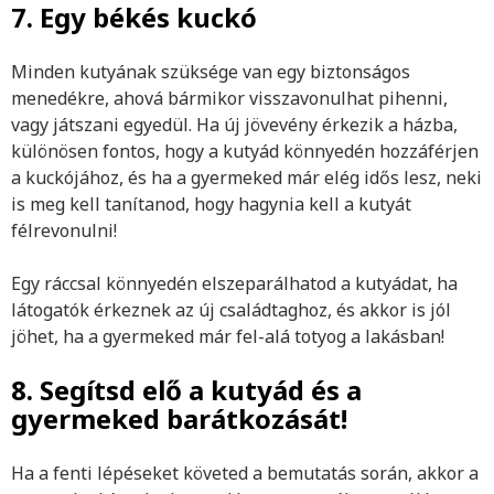
7. Egy békés kuckó
Minden kutyának szüksége van egy biztonságos
menedékre, ahová bármikor visszavonulhat pihenni,
vagy játszani egyedül. Ha új jövevény érkezik a házba,
különösen fontos, hogy a kutyád könnyedén hozzáférjen
a kuckójához, és ha a gyermeked már elég idős lesz, neki
is meg kell tanítanod, hogy hagynia kell a kutyát
félrevonulni!
Egy ráccsal könnyedén elszeparálhatod a kutyádat, ha
látogatók érkeznek az új családtaghoz, és akkor is jól
jöhet, ha a gyermeked már fel-alá totyog a lakásban!
8. Segítsd elő a kutyád és a
gyermeked barátkozását!
Ha a fenti lépéseket követed a bemutatás során, akkor a