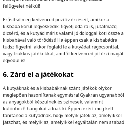
felügyelet nélkül!
Erősítsd meg kedvenced pozitív érzéseit, amikor a
kisbaba körül legyeskedik: figyelj oda rá is, jutalmazd,
dicsérd, és a kutyád máris valami jó dologgal köti össze a
kisbabával való törődést! Ha éppen csak a kisbabádra
tudsz figyelni, akkor foglald le a kutyádat rágócsonttal,
vagy trükkös játékokkal, amitől kedvenced jól érzi magát
egyedül is!
6. Zárd el a játékokat
A kutyáknak és a kisbabáknak szánt játékok olykor
meglepően hasonlítanak egymásra! Gyakran ugyanabból
az anyagokból készülnek és színesek, valamint
különböző hangokat adnak ki. Éppen ezért meg kell
tanítanod a kutyádnak, hogy melyik játék az, amelyikkel
játszhat, és melyik az, amelyikkel egyáltalán nem szabad