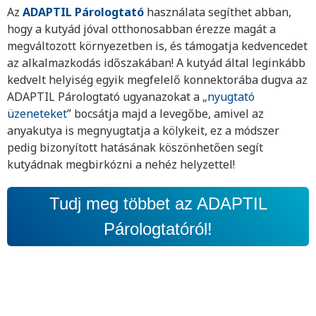
Az
ADAPTIL Párologtató
használata segíthet abban,
hogy a kutyád jóval otthonosabban érezze magát a
megváltozott környezetben is, és támogatja kedvencedet
az alkalmazkodás időszakában! A kutyád által leginkább
kedvelt helyiség egyik megfelelő konnektorába dugva az
ADAPTIL Párologtató ugyanazokat a „
nyugtató
üzeneteket
” bocsátja majd a levegőbe, amivel az
anyakutya is megnyugtatja a kölykeit, ez a módszer
pedig bizonyított hatásának köszönhetően segít
kutyádnak megbirkózni a nehéz helyzettel!
Tudj meg többet az ADAPTIL
Párologtatóról!