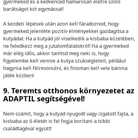
gyermeked és a kedvenced hamarosan életre szóló
barátságot köt egymással!
A kezdeti lépések után azon kell fáradoznod, hogy
gyermeked jelenléte pozitív élményekkel gazdagítsa a
kutyádat. Ha a kutyád jól viselkedik a kisbaba közelében,
ne feledkezz meg a jutalomfalatokról! Ha a gyermeked
már elég idős, akkor tanítsd meg neki is, hogy
figyelembe kell vennie a kutya szükségleteit, például
hagynia kell félrevonulni, és finoman kell vele bánnia
játék közben!
9. Teremts otthonos környezetet az
ADAPTIL segítségével!
Nem számít, hogy a kutyád nyugodt vagy izgatott fajta, a
kisbaba az ő életét is fel fogja borítani a többi
családtagéval együtt!