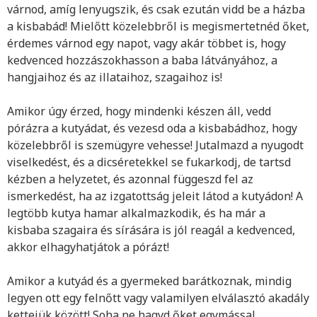
várnod, amíg lenyugszik, és csak ezután vidd be a házba
a kisbabád! Mielőtt közelebbről is megismertetnéd őket,
érdemes várnod egy napot, vagy akár többet is, hogy
kedvenced hozzászokhasson a baba látványához, a
hangjaihoz és az illataihoz, szagaihoz is!
Amikor úgy érzed, hogy mindenki készen áll, vedd
pórázra a kutyádat, és vezesd oda a kisbabádhoz, hogy
közelebbről is szemügyre vehesse! Jutalmazd a nyugodt
viselkedést, és a dicséretekkel se fukarkodj, de tartsd
kézben a helyzetet, és azonnal függeszd fel az
ismerkedést, ha az izgatottság jeleit látod a kutyádon! A
legtöbb kutya hamar alkalmazkodik, és ha már a
kisbaba szagaira és sírására is jól reagál a kedvenced,
akkor elhagyhatjátok a pórázt!
Amikor a kutyád és a gyermeked barátkoznak, mindig
legyen ott egy felnőtt vagy valamilyen elválasztó akadály
kettejük között! Soha ne hagyd őket egymással