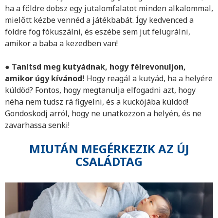
ha a földre dobsz egy jutalomfalatot minden alkalommal,
mielőtt kézbe vennéd a játékbabát. Így kedvenced a
földre fog fókuszálni, és eszébe sem jut felugrálni,
amikor a baba a kezedben van!
●
Tanítsd meg kutyádnak, hogy félrevonuljon,
amikor úgy kívánod!
Hogy reagál a kutyád, ha a helyére
küldöd? Fontos, hogy megtanulja elfogadni azt, hogy
néha nem tudsz rá figyelni, és a kuckójába küldöd!
Gondoskodj arról, hogy ne unatkozzon a helyén, és ne
zavarhassa senki!
MIUTÁN MEGÉRKEZIK AZ ÚJ
CSALÁDTAG