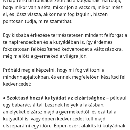
A napirend biztonságérzetet ad a kutyádnak. Ha tudja,
hogy mikor van a séta, mikor jön a vacsora, mikor mész
el, és jössz vissza, akkor nem fog izgulni, hiszen
pontosan tudja, mire számíthat.
Egy kisbaba érkezése természetesen mindent felforgat a
te napirendedben és a kutyádéban is, így érdemes
fokozatosan felkészítened kedvencedet a változásokra,
még mielőtt a gyermeked a világra jön.
Próbáld meg elképzelni, hogy mi fog változni a
mindennapjaitokban, és ennek megfelelően készítsd fel
kedvencedet:
●
Szoktasd hozzá kutyádat az elzártsághoz
– például
egy babarács által! Lesznek helyek a lakásban,
amelyeket elzársz majd a gyermekedtől, és ezáltal a
kutyádtól is, vagy éppen kedvencedet kell majd
elszeparálni egy időre. Éppen ezért alakíts ki kutyádnak