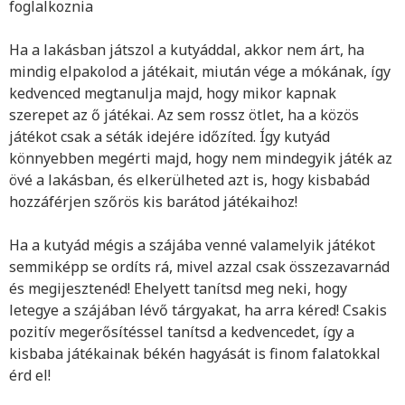
foglalkoznia
Ha a lakásban játszol a kutyáddal, akkor nem árt, ha
mindig elpakolod a játékait, miután vége a mókának, így
kedvenced megtanulja majd, hogy mikor kapnak
szerepet az ő játékai. Az sem rossz ötlet, ha a közös
játékot csak a séták idejére időzíted. Így kutyád
könnyebben megérti majd, hogy nem mindegyik játék az
övé a lakásban, és elkerülheted azt is, hogy kisbabád
hozzáférjen szőrös kis barátod játékaihoz!
Ha a kutyád mégis a szájába venné valamelyik játékot
semmiképp se ordíts rá, mivel azzal csak összezavarnád
és megijesztenéd! Ehelyett tanítsd meg neki, hogy
letegye a szájában lévő tárgyakat, ha arra kéred! Csakis
pozitív megerősítéssel tanítsd a kedvencedet, így a
kisbaba játékainak békén hagyását is finom falatokkal
érd el!