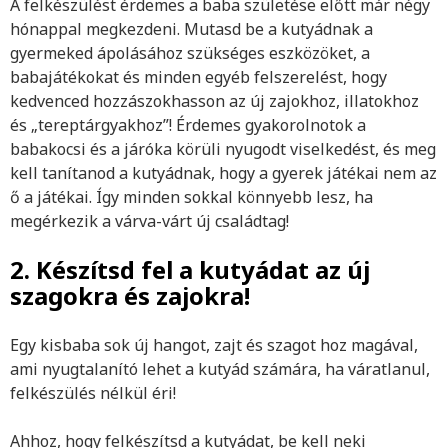
A felkészülést érdemes a baba születése előtt már négy
hónappal megkezdeni. Mutasd be a kutyádnak a
gyermeked ápolásához szükséges eszközöket, a
babajátékokat és minden egyéb felszerelést, hogy
kedvenced hozzászokhasson az új zajokhoz, illatokhoz
és „tereptárgyakhoz”! Érdemes gyakorolnotok a
babakocsi és a járóka körüli nyugodt viselkedést, és meg
kell tanítanod a kutyádnak, hogy a gyerek játékai nem az
ő a játékai. Így minden sokkal könnyebb lesz, ha
megérkezik a várva-várt új családtag!
2. Készítsd fel a kutyádat az új
szagokra és zajokra!
Egy kisbaba sok új hangot, zajt és szagot hoz magával,
ami nyugtalanító lehet a kutyád számára, ha váratlanul,
felkészülés nélkül éri!
Ahhoz, hogy felkészítsd a kutyádat, be kell neki