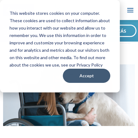
Blog
This website stores cookies on your computer.
These cookies are used to collect information about
Szeretne feliratkozni
how you interact with our website and allow us to
FELIRATKOZÁS
blogunkra?
remember you. We use this information in order to
ADAPTIL HU Blog
10 történet ember és kutya barátságáról
improve and customize your browsing experience
and for analytics and metrics about our visitors both
on this website and other media. To find out more
about the cookies we use, see our Privacy Policy
Accept