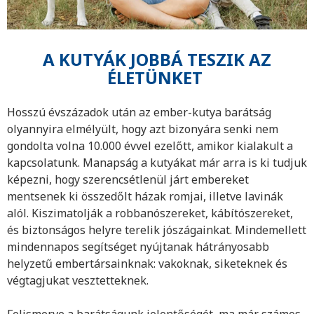
A KUTYÁK JOBBÁ TESZIK AZ
ÉLETÜNKET
Hosszú évszázadok után az ember-kutya barátság
olyannyira elmélyült, hogy azt bizonyára senki nem
gondolta volna 10.000 évvel ezelőtt, amikor kialakult a
kapcsolatunk. Manapság a kutyákat már arra is ki tudjuk
képezni, hogy szerencsétlenül járt embereket
mentsenek ki összedőlt házak romjai, illetve lavinák
alól. Kiszimatolják a robbanószereket, kábítószereket,
és biztonságos helyre terelik jószágainkat. Mindemellett
mindennapos segítséget nyújtanak hátrányosabb
helyzetű embertársainknak: vakoknak, siketeknek és
végtagjukat vesztetteknek.
Felismerve a barátságunk jelentőségét, ma már számos