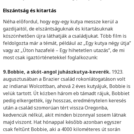
Elszántság és kitartás
Néha előfordul, hogy egy-egy kutya messze kerül a
gazdijaitól, de elszántságuknak és kitartásuknak
köszönhetően újra láthatják a családjukat. Több film is
feldolgozta már a témát, például az „Egy kutya négy útja”
vagy az „Úton hazafelé – Egy hihetetlen utazás”, de mi
most csak igaztörténetekkel foglalkozunk:
9.
Bobbie, a skót-angol juhászkutya-keverék.
1923.
augusztusában a Brazier család rokonlátogatáson volt
az indianai Wolcottban, ahová 2 éves kutyájuk, Bobbie is
velük tartott. Út közben három eb támadt rájuk, Bobbiet
pedig elkergették, így hosszas, eredménytelen keresés
után a család szomorúan tért vissza Oregonba,
kedvencük nélkül, akit minden bizonnyal sosem látnak
majd viszont. Hat hónappal később azonban egyszer
csak feltűnt Bobbie, aki a 4000 kilométeres út során