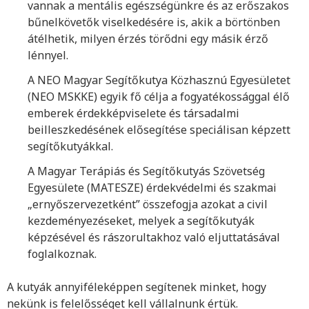
vannak a mentális egészségünkre és az erőszakos
bűnelkövetők viselkedésére is, akik a börtönben
átélhetik, milyen érzés törődni egy másik érző
lénnyel.
A NEO Magyar Segítőkutya Közhasznú Egyesületet
(NEO MSKKE) egyik fő célja a fogyatékossággal élő
emberek érdekképviselete és társadalmi
beilleszkedésének elősegítése speciálisan képzett
segítőkutyákkal.
A Magyar Terápiás és Segítőkutyás Szövetség
Egyesülete (MATESZE) érdekvédelmi és szakmai
„ernyőszervezetként” összefogja azokat a civil
kezdeményezéseket, melyek a segítőkutyák
képzésével és rászorultakhoz való eljuttatásával
foglalkoznak.
A kutyák annyiféleképpen segítenek minket, hogy
nekünk is felelősséget kell vállalnunk értük.