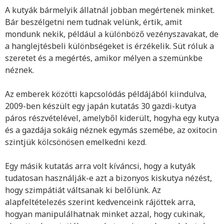
A kutyák bármelyik állatnál jobban megértenek minket.
Bár beszélgetni nem tudnak velünk, értik, amit
mondunk nekik, például a különböző vezényszavakat, de
a hanglejtésbeli különbségeket is érzékelik. Süt róluk a
szeretet és a megértés, amikor mélyen a szemünkbe
néznek.
Az emberek közötti kapcsolódás példájából kiindulva,
2009-ben készült egy japán kutatás 30 gazdi-kutya
páros részvételével, amelyből kiderült, hogyha egy kutya
és a gazdája sokáig néznek egymás szemébe, az oxitocin
szintjük kölcsönösen emelkedni kezd.
Egy másik kutatás arra volt kíváncsi, hogy a kutyák
tudatosan használják-e azt a bizonyos kiskutya nézést,
hogy szimpátiát váltsanak ki belőlünk. Az
alapfeltételezés szerint kedvenceink rájöttek arra,
hogyan manipulálhatnak minket azzal, hogy cukinak,