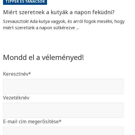
TIPPEK ÉS TANÁCSOK
Miért szeretnek a kutyák a napon feküdni?
Szevausztok! Ada kutya vagyok, és arról fogok mesélni, hogy
miért szeretünk a napon sütkérezve ...
Mondd el a véleményed!
Keresztnév
*
Vezetéknév
E-mail cím megerősítése
*