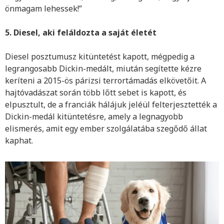
önmagam lehessek!”
5. Diesel, aki feláldozta a saját életét
Diesel posztumusz kitüntetést kapott, mégpedig a
legrangosabb Dickin-medált, miután segítette kézre
keríteni a 2015-ös párizsi terrortámadás elkövetőit. A
hajtóvadászat során több lőtt sebet is kapott, és
elpusztult, de a franciák hálájuk jeléül felterjesztették a
Dickin-medál kitüntetésre, amely a legnagyobb
elismerés, amit egy ember szolgálatába szegődő állat
kaphat.