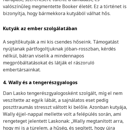
valószínűleg megmentette Booker életét. Ez a történet is
bizonyítja, hogy bármekkora kutyából válhat hős.
Kutyák az ember szolgálatában
A segítőkutyák a mi kis csendes hőseink. Támogatást
nyújtanak pártfogoltjuknak jóban-rosszban, kérdés
nélkül, bátran viselik a mindennapos
megpróbáltatásokat és látják el rászoruló
embertársainkat.
4.
Wally és a tengerészgyalogos
Dan Lasko tengerészgyalogosként szolgált, míg el nem
veszítette az egyik lábát, a sajnálatos eset pedig
poszttraumás stresszt váltott ki belőle. Azonban kutyája,
Wally éjjel-nappal mellette volt a felépülés során, ami
rengeteget jelentett Laskonak: „Wally megtanított arra,
hogy mi is a türelem, a hűség, és segített, hogy újra