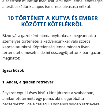
elesettnek mutatják magukat, ami nem lenne lehetséges
a testbeszédünk alapos ismerete, olvasása nélkül.
10 TÖRTÉNET A KUTYA ÉS EMBER
KÖZÖTTI KÖTELÉKRŐL
Bizonyára gazdiként mindannyiunknak megvannak a
személyes történetei a kedvencünkkel való szoros
kapcsolatunkról. Képtelenség lenne minden ilyen
történetet elmesélni, de mi összegyűjtöttünk pár igazán
meghatót:
Igazi hősök
1. Angel, a golden retriever
Egyszer egy 11 éves kisfiú kint játszott a szabadban,
amikor ott termett egy puma, aki megpróbálta
becserkészni, de a család 18 hónapos golden retrievere