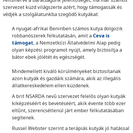
szervezet küzd világszerte azért, hogy támogassák és
védjék a szolgálatunkba szegődő kutyákat:
A nyugat-afrikai Beninben számos kutya dolgozik
robbanószerek felkutatásán, amit a
Ceva is
támogat
, a Nemzetközi Állatvédelmi Alap pedig
olyan képzési programot nyújt, amely biztosítja a
bátor ebek jólétét és egészségét.
Mindemellett kiváló körülményeket biztosítanak
azon kutyák és gazdáik számára, akik az illegális
állatkereskedelem ellen küzdenek.
A brit NSARDA nevű szervezet felelős olyan kutyák
kiképzéséért és bevetéséért, akik évente több ezer
eltűnt, szerencsétlenül járt ember felkutatásában
segítenek.
Russel Webster szerint a terápiás kutyák jó hatással