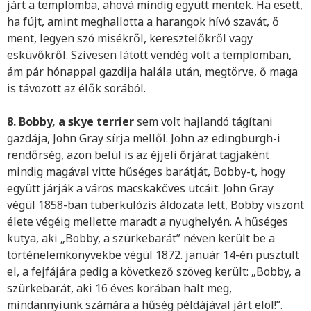
járt a templomba, ahová mindig együtt mentek. Ha esett,
ha fújt, amint meghallotta a harangok hívó szavát, ő
ment, legyen szó misékről, keresztelőkről vagy
esküvőkről. Szívesen látott vendég volt a templomban,
ám pár hónappal gazdija halála után, megtörve, ő maga
is távozott az élők sorából.
8. Bobby, a skye terrier
sem volt hajlandó tágítani
gazdája, John Gray sírja mellől. John az edingburgh-i
rendőrség, azon belül is az éjjeli őrjárat tagjaként
mindig magával vitte hűséges barátját, Bobby-t, hogy
együtt járják a város macskaköves utcáit. John Gray
végül 1858-ban tuberkulózis áldozata lett, Bobby viszont
élete végéig mellette maradt a nyughelyén. A hűséges
kutya, aki „Bobby, a szürkebarát” néven került be a
történelemkönyvekbe végül 1872. január 14-én pusztult
el, a fejfájára pedig a következő szöveg került: „Bobby, a
szürkebarát, aki 16 éves korában halt meg,
mindannyiunk számára a hűség példájával járt elöl!”.