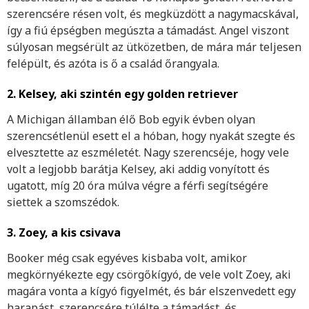
szerencsére résen volt, és megküzdött a nagymacskával,
így a fiú épségben megúszta a támadást. Angel viszont
súlyosan megsérült az ütközetben, de mára már teljesen
felépült, és azóta is ő a család őrangyala.
2.
Kelsey, aki szintén egy golden retriever
A Michigan államban élő Bob egyik évben olyan
szerencsétlenül esett el a hóban, hogy nyakát szegte és
elvesztette az eszméletét. Nagy szerencséje, hogy vele
volt a legjobb barátja Kelsey, aki addig vonyított és
ugatott, míg 20 óra múlva végre a férfi segítségére
siettek a szomszédok.
3. Zoey, a kis csivava
Booker még csak egyéves kisbaba volt, amikor
megkörnyékezte egy csörgőkígyó, de vele volt Zoey, aki
magára vonta a kígyó figyelmét, és bár elszenvedett egy
harapást, szerencsére túlélte a támadást, és