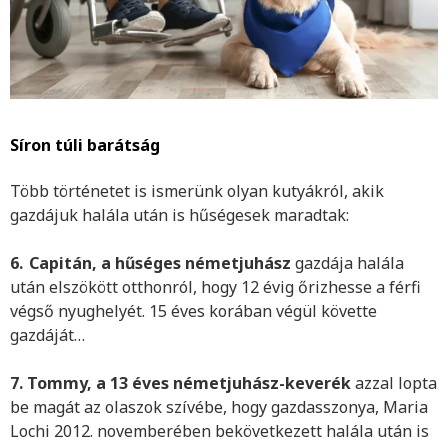
Síron túli barátság
Több történetet is ismerünk olyan kutyákról, akik
gazdájuk halála után is hűségesek maradtak:
6.
Capitán, a hűséges németjuhász
gazdája halála
után elszökött otthonról, hogy 12 évig őrizhesse a férfi
végső nyughelyét. 15 éves korában végül követte
gazdáját…
7. Tommy, a 13 éves németjuhász-keverék
azzal lopta
be magát az olaszok szívébe, hogy gazdasszonya, Maria
Lochi 2012. novemberében bekövetkezett halála után is