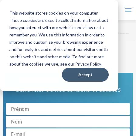
Blog
This website stores cookies on your computer.
These cookies are used to collect information about
Abonnez-vous à notre blog
how you interact with our website and allow us to
ADAPTIL Blog
pour bénéficier de nos
S'ABONNER
remember you. We use this information in order to
conseils et astuces
improve and customize your browsing experience
and for analytics and metrics about our visitors both
Complicite Renforcee
on this website and other media. To find out more
about the cookies we use, see our Privacy Policy
Accept
Abonnez-vous à notre blog pour
bénéficier de nos conseils et astuces