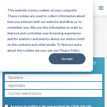
Blog
This website stores cookies on your computer.
These cookies are used to collect information about
¿Quieres suscribirte a
how you interact with our website and allow us to
ADAPTIL MX Blog
REGÍSTRATE
nuestro blog?
remember you. We use this information in order to
improve and customize your browsing experience
and for analytics and metrics about our visitors both
Quedarse Solo En Casa
on this website and other media. To find out more
about the cookies we use, see our Privacy Policy
Accept
¿Quieres suscribirte a nuestro blog??
Acepto la
política de privacidad
de CEVA SALUD