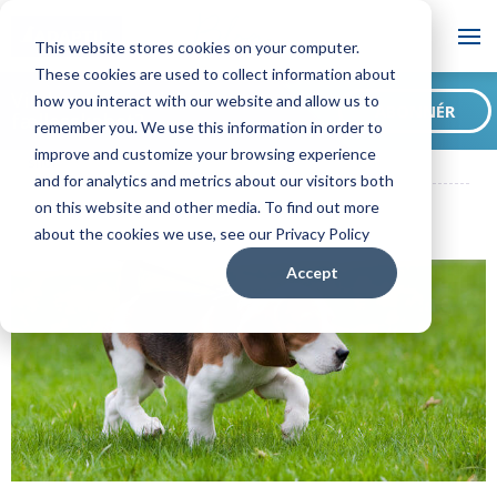
Blog
This website stores cookies on your computer.
These cookies are used to collect information about
Vil du være en del af
how you interact with our website and allow us to
ABONNÉR
fællesskabet?
remember you. We use this information in order to
ADAPTIL Blog og Venner
Gode råd til at lære din hvalp at gå i
improve and customize your browsing experience
snor
and for analytics and metrics about our visitors both
on this website and other media. To find out more
about the cookies we use, see our Privacy Policy
Accept