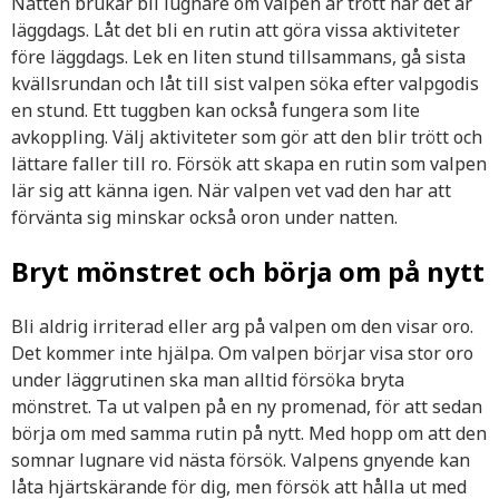
Natten brukar bli lugnare om valpen är trött när det är
läggdags. Låt det bli en rutin att göra vissa aktiviteter
före läggdags. Lek en liten stund tillsammans, gå sista
kvällsrundan och låt till sist valpen söka efter valpgodis
en stund. Ett tuggben kan också fungera som lite
avkoppling. Välj aktiviteter som gör att den blir trött och
lättare faller till ro. Försök att skapa en rutin som valpen
lär sig att känna igen. När valpen vet vad den har att
förvänta sig minskar också oron under natten.
Bryt mönstret och börja om på nytt
Bli aldrig irriterad eller arg på valpen om den visar oro.
Det kommer inte hjälpa. Om valpen börjar visa stor oro
under läggrutinen ska man alltid försöka bryta
mönstret. Ta ut valpen på en ny promenad, för att sedan
börja om med samma rutin på nytt. Med hopp om att den
somnar lugnare vid nästa försök. Valpens gnyende kan
låta hjärtskärande för dig, men försök att hålla ut med