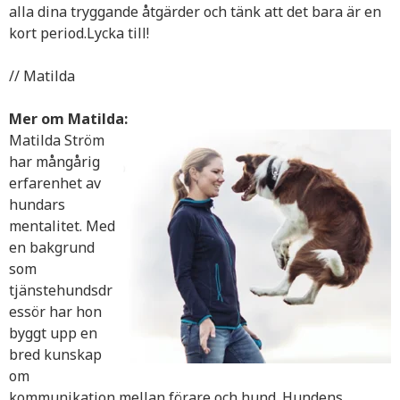
alla dina tryggande åtgärder och tänk att det bara är en
kort period.Lycka till!
// Matilda
Mer om Matilda:
Matilda Ström
har mångårig
erfarenhet av
hundars
mentalitet. Med
en bakgrund
som
tjänstehundsdr
essör har hon
byggt upp en
bred kunskap
om
kommunikation mellan förare och hund. Hundens