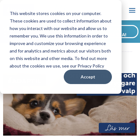
Blogg
This website stores cookies on your computer.
These cookies are used to collect information about
Vill du prenumerera på vår
how you interact with our website and allow us to
JA,
blogg?
GÄRNA!
remember you. We use this information in order to
ADAPTIL SE Blogg
Förståelse, närhet och rutiner skapar
improve and customize your browsing experience
tryggare nätter för din valp
and for analytics and metrics about our visitors both
on this website and other media. To find out more
about the cookies we use, see our Privacy Policy
Accept