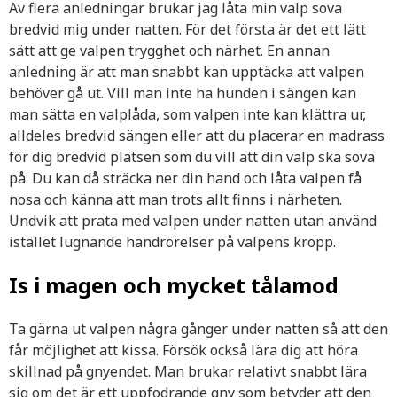
Av flera anledningar brukar jag låta min valp sova
bredvid mig under natten. För det första är det ett lätt
sätt att ge valpen trygghet och närhet. En annan
anledning är att man snabbt kan upptäcka att valpen
behöver gå ut. Vill man inte ha hunden i sängen kan
man sätta en valplåda, som valpen inte kan klättra ur,
alldeles bredvid sängen eller att du placerar en madrass
för dig bredvid platsen som du vill att din valp ska sova
på. Du kan då sträcka ner din hand och låta valpen få
nosa och känna att man trots allt finns i närheten.
Undvik att prata med valpen under natten utan använd
istället lugnande handrörelser på valpens kropp.
Is i magen och mycket tålamod
Ta gärna ut valpen några gånger under natten så att den
får möjlighet att kissa. Försök också lära dig att höra
skillnad på gnyendet. Man brukar relativt snabbt lära
sig om det är ett uppfodrande gny som betyder att den