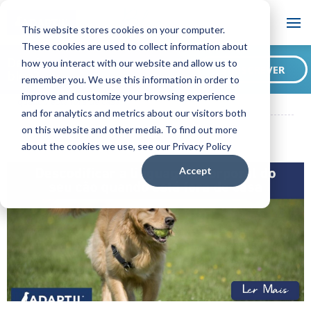
Blog
This website stores cookies on your computer.
These cookies are used to collect information about
Deseja subscrever o nosso
how you interact with our website and allow us to
SUBSCREVER
blog?
remember you. We use this information in order to
ADAPTIL PT Blog
Descodificar a linguagem corporal do seu cão
improve and customize your browsing experience
quando está fora de casa
and for analytics and metrics about our visitors both
on this website and other media. To find out more
about the cookies we use, see our Privacy Policy
Accept