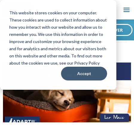
Blog
This website stores cookies on your computer.
These cookies are used to collect information about
Deseja subscrever o nosso
how you interact with our website and allow us to
SUBSCREVER
blog?
remember you. We use this information in order to
ADAPTIL PT Blog
Como ensinar o seu cão a acalmar-se à noite
improve and customize your browsing experience
and for analytics and metrics about our visitors both
on this website and other media. To find out more
about the cookies we use, see our Privacy Policy
Accept