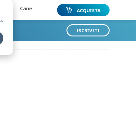
ciolo
Cane
ACQUISTA
d
cs
ISCRIVITI