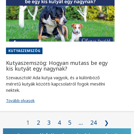
KUTYASZEMSZÖG
Kutyaszemszög: Hogyan mutass be egy
kis kutyát egy nagynak?
Szevausztok! Ada kutya vagyok, és a különböző
méretű kutyák közötti kapcsolatról fogok mesélni
nektek.
Tovább olvasok
1
2
3
4
5
...
24
❯