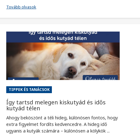
Tovább olvasok
TIPPEK ÉS TANÁCSOK
Így tartsd melegen kiskutyád és idős
kutyád télen
Ahogy beköszönt a téli hideg, különösen fontos, hogy
extra figyelmet fordíts kedvencedre. A hideg idő
ugyanis a kutyák számára – különösen a kölykök ...