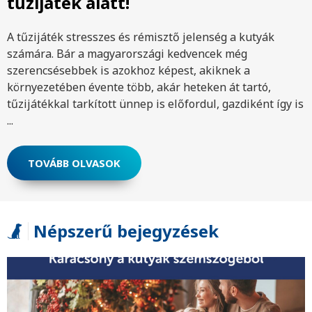
tűzijáték alatt!
A tűzijáték stresszes és rémisztő jelenség a kutyák
számára. Bár a magyarországi kedvencek még
szerencsésebbek is azokhoz képest, akiknek a
környezetében évente több, akár heteken át tartó,
tűzijátékkal tarkított ünnep is előfordul, gazdiként így is
...
TOVÁBB OLVASOK
Népszerű bejegyzések