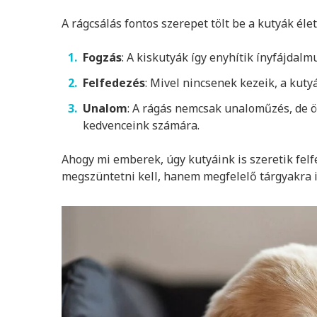
A rágcsálás fontos szerepet tölt be a kutyák éle
Fogzás
: A kiskutyák így enyhítik ínyfájdalm
Felfedezés
: Mivel nincsenek kezeik, a kuty
Unalom
: A rágás nemcsak unaloműzés, de ö
kedvenceink számára.
Ahogy mi emberek, úgy kutyáink is szeretik felfe
megszüntetni kell, hanem megfelelő tárgyakra i