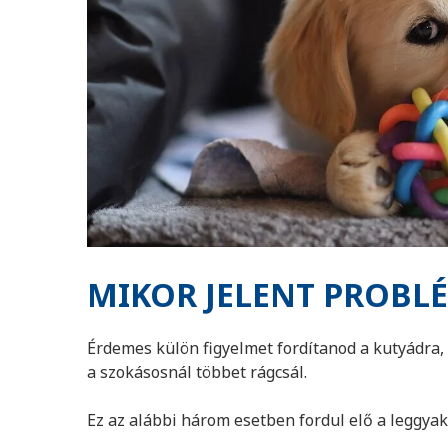
MIKOR JELENT PROBL
Érdemes külön figyelmet fordítanod a kutyádra, 
a szokásosnál többet rágcsál.
Ez az alábbi három esetben fordul elő a leggya