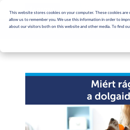
Blog
This website stores cookies on your computer. These cookies are u
allow us to remember you. We use this information in order to imp
about our visitors both on this website and other media. To find o
Szeretne feliratkozni blogunkra?
ADAPTIL HU Blog
Miért rágcsálja meg a dolgaid a kutyá