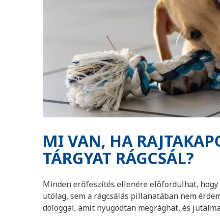
MI VAN, HA RAJTAKAP
TÁRGYAT RÁGCSÁL?
Minden erőfeszítés ellenére előfordulhat, hog
utólag, sem a rágcsálás pillanatában nem érdem
dologgal, amit nyugodtan megrághat, és jutalmaz