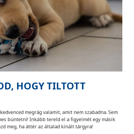
OD, HOGY TILTOTT
y kedvenced megrág valamit, amit nem szabadna. Sem
es büntetni! Inkább tereld el a figyelmét egy másik
d meg, ha áttér az általad kínált tárgyra!