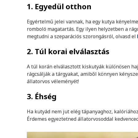
1. Egyedül otthon
Egyértelmű jelei vannak, ha egy kutya
kényelmet
romboló magatartás. Egy ilyen helyzetben a rágc
megtudni a szeparációs szorongásról, olvasd el
2. Túl korai elválasztás
A túl korán elválasztott kiskutyák különösen h
rágcsálják a tárgyakat, amiből könnyen kénysze
állatorvos véleményét!
3. Éhség
Ha kutyád nem jut elég tápanyaghoz, kalóriához
Érdemes egyeztetned állatorvosoddal kedvenced é