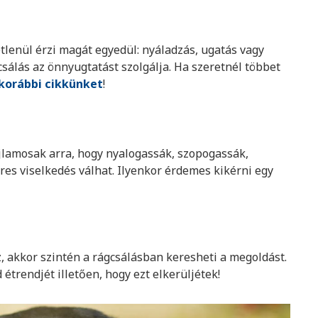
lenül érzi magát egyedül: nyáladzás, ugatás vagy
sálás az önnyugtatást szolgálja. Ha szeretnél többet
korábbi cikkünket
!
ajlamosak arra, hogy nyalogassák, szopogassák,
res viselkedés válhat. Ilyenkor érdemes kikérni egy
, akkor szintén a rágcsálásban keresheti a megoldást.
trendjét illetően, hogy ezt elkerüljétek!