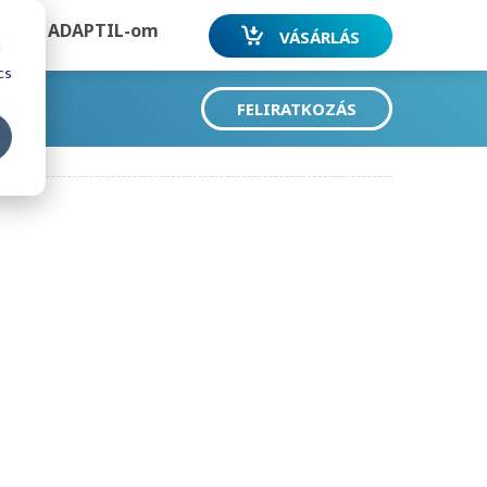
Az én ADAPTIL-om
VÁSÁRLÁS
d
cs
FELIRATKOZÁS