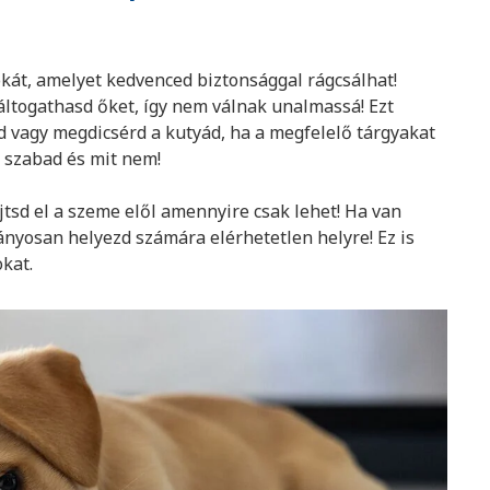
ókát, amelyet kedvenced biztonsággal rágcsálhat!
ltogathasd őket, így nem válnak unalmassá! Ezt
 vagy megdicsérd a kutyád, ha a megfelelő tárgyakat
t szabad és mit nem!
ejtsd el a szeme elől amennyire csak lehet! Ha van
ványosan helyezd számára elérhetetlen helyre! Ez is
kat.