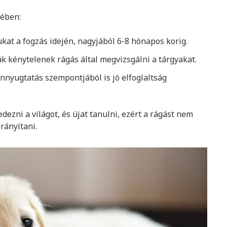
tében:
ukat a fogzás idején, nagyjából 6-8 hónapos korig.
ák kénytelenek rágás által megvizsgálni a tárgyakat.
nnyugtatás szempontjából is jó elfoglaltság
dezni a világot, és újat tanulni, ezért a rágást nem
rányítani.