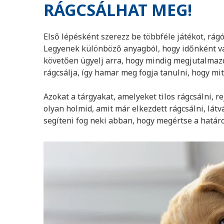
RÁGCSÁLHAT MEG!
Első lépésként szerezz be többféle játékot, rág
Legyenek különböző anyagból, hogy időnként vá
követően ügyelj arra, hogy mindig megjutalmazd
rágcsálja, így hamar meg fogja tanulni, hogy mi
Azokat a tárgyakat, amelyeket tilos rágcsálni, r
olyan holmid, amit már elkezdett rágcsálni, lát
segíteni fog neki abban, hogy megértse a határo