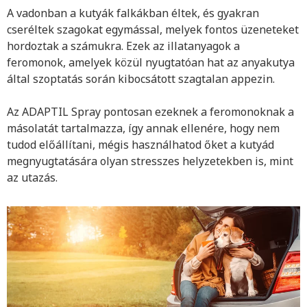
A vadonban a kutyák falkákban éltek, és gyakran
cseréltek szagokat egymással, melyek fontos üzeneteket
hordoztak a számukra. Ezek az illatanyagok a
feromonok, amelyek közül nyugtatóan hat az anyakutya
által szoptatás során kibocsátott szagtalan appezin.
Az ADAPTIL Spray pontosan ezeknek a feromonoknak a
másolatát tartalmazza, így annak ellenére, hogy nem
tudod előállítani, mégis használhatod őket a kutyád
megnyugtatására olyan stresszes helyzetekben is, mint
az utazás.