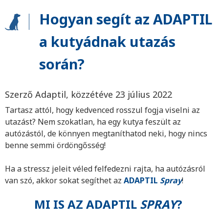
Hogyan segít az ADAPTIL
a kutyádnak utazás
során?
Szerző Adaptil, közzétéve 23 július 2022
Tartasz attól, hogy kedvenced rosszul fogja viselni az
utazást? Nem szokatlan, ha egy kutya feszült az
autózástól, de könnyen megtaníthatod neki, hogy nincs
benne semmi ördöngősség!
Ha a stressz jeleit véled felfedezni rajta, ha autózásról
van szó, akkor sokat segíthet az
ADAPTIL
Spray
!
MI IS AZ ADAPTIL
SPRAY
?