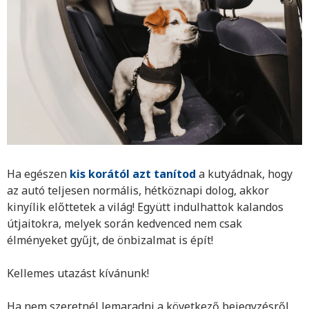
Ha egészen
kis korától
azt tanítod
a
kutyádnak, hogy
az autó teljesen normális, hétköznapi dolog, akkor
kinyílik előttetek a világ! Együtt indulhattok kalandos
útjaitokra, melyek során kedvenced nem csak
élményeket gyűjt, de önbizalmat is épít!
Kellemes utazást kívánunk!
Ha nem szeretnél lemaradni a következő bejegyzésről,