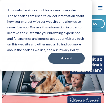
Blog
This website stores cookies on your computer.
These cookies are used to collect information about
Szeretne feliratkozni
how you interact with our website and allow us to
FELIRATKOZÁS
blogunkra?
remember you. We use this information in order to
ADAPTIL HU Blog
Hogyan segít az ADAPTIL a kutyádnak utazás
improve and customize your browsing experience
során?
and for analytics and metrics about our visitors both
on this website and other media. To find out more
about the cookies we use, see our Privacy Policy
Accept