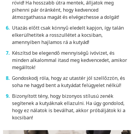
rövid! Ha hosszabb útra mentek, álljatok meg
pihenni pár óránként, hogy kedvenced
átmozgathassa magát és elvégezhesse a dolgát!
Utazás előtt csak könnyű eledelt kapjon, így talán
elkerülhetitek a rosszullétet a kocsiban,
amennyiben hajlamos rá a kutyád!
Készítsd be elegendő mennyiségű ivóvizet, és
minden alkalommal itasd meg kedvencedet, amikor
megálltok!
Gondoskodj róla, hogy az utastér jól szellőzzön, és
soha ne hagyd bent a kutyádat felügyelet nélkül!
Bizonyított tény, hogy bizonyos stílusú zenék
segítenek a kutyáknak ellazulni. Ha úgy gondolod,
hogy ez nálatok is beválhat, akkor próbáljátok ki a
kocsiban!