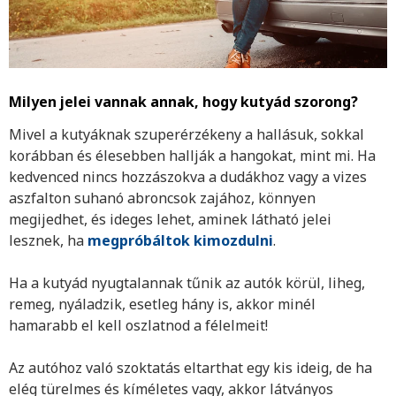
Milyen jelei vannak annak, hogy kutyád szorong?
Mivel a kutyáknak szuperérzékeny a hallásuk, sokkal
korábban és élesebben hallják a hangokat, mint mi. Ha
kedvenced nincs hozzászokva a dudákhoz vagy a vizes
aszfalton suhanó abroncsok zajához, könnyen
megijedhet, és ideges lehet, aminek látható jelei
lesznek, ha
megpróbáltok kimozdulni
.
Ha a kutyád nyugtalannak tűnik az autók körül, liheg,
remeg, nyáladzik, esetleg hány is, akkor minél
hamarabb el kell oszlatnod a félelmeit!
Az autóhoz való szoktatás eltarthat egy kis ideig, de ha
elég türelmes és kíméletes vagy, akkor látványos