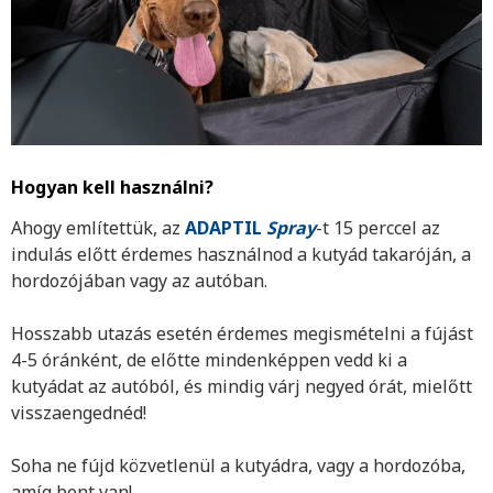
Hogyan kell használni?
Ahogy említettük, az
ADAPTIL
Spray
-t 15 perccel az
indulás előtt érdemes használnod a kutyád takaróján, a
hordozójában vagy az autóban.
Hosszabb utazás esetén érdemes megismételni a fújást
4-5 óránként, de előtte mindenképpen vedd ki a
kutyádat az autóból, és mindig várj negyed órát, mielőtt
visszaengednéd!
Soha ne fújd közvetlenül a kutyádra, vagy a hordozóba,
amíg bent van!