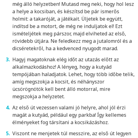
még álló helyzetben! Mutasd meg neki, hogy hol lesz
a helye a kocsiban, és készítsd be pár ismerős
holmit: a takaróját, a játékait. Üljetek be együtt,
indítsd be a motort, de még ne induljatok el! Ezt
ismételjétek meg párszor, majd elviheted az első,
rövidebb útjára. Ne feledkezz meg a jutalomról és a
dicséretekről, ha a kedvenced nyugodt marad.
Hagyj magatoknak elég időt az utazás előtt az
alkalmazkodáshoz! A lényeg, hogy a kutyád
tempójában haladjatok. Lehet, hogy több időbe telik,
amíg megszokja a kocsit, és néhányszor
ücsörögnötök kell bent álló motorral, mire
megszokja a helyzetet.
Az első út vezessen valami jó helyre, ahol jól érzi
magát a kutyád, például egy parkba! Így kellemes
élményeket fog társítani a kocsikázáshoz.
Viszont ne menjetek túl messzire, az első út legyen