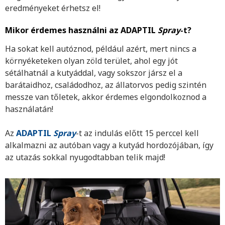
eredményeket érhetsz el!
Mikor érdemes használni az ADAPTIL
Spray
-t?
Ha sokat kell autóznod, például azért, mert nincs a
környéketeken olyan zöld terület, ahol egy jót
sétálhatnál a kutyáddal, vagy sokszor jársz el a
barátaidhoz, családodhoz, az állatorvos pedig szintén
messze van tőletek, akkor érdemes elgondolkoznod a
használatán!
Az
ADAPTIL
Spray
-t az indulás előtt 15 perccel kell
alkalmazni az autóban vagy a kutyád hordozójában, így
az utazás sokkal nyugodtabban telik majd!