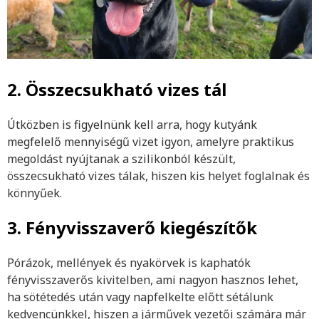
2. Összecsukható vizes tál
Útközben is figyelnünk kell arra, hogy kutyánk
megfelelő mennyiségű vizet igyon, amelyre praktikus
megoldást nyújtanak a szilikonból készült,
összecsukható vizes tálak, hiszen kis helyet foglalnak és
könnyűek.
3. Fényvisszaverő kiegészítők
Pórázok, mellények és nyakörvek is kaphatók
fényvisszaverős kivitelben, ami nagyon hasznos lehet,
ha sötétedés után vagy napfelkelte előtt sétálunk
kedvencünkkel, hiszen a járművek vezetői számára már