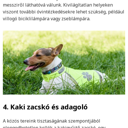
messziről láthatóvá válunk. Kivilágítatlan helyeken
viszont további óvintézkedésekre lehet szükség, például
villogó biciklilámpára vagy zseblámpára.
4. Kaki zacskó és adagoló
A közös tereink tisztaságának szempontjából
elengedhetetlen kellék a kakigyűjtő zacskó, egy