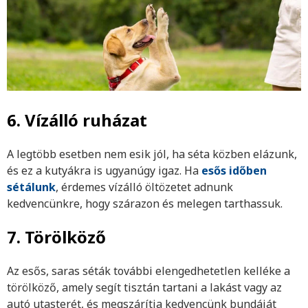
6. Vízálló ruházat
A legtöbb esetben nem esik jól, ha séta közben elázunk,
és ez a kutyákra is ugyanúgy igaz. Ha
esős időben
sétálunk
, érdemes vízálló öltözetet adnunk
kedvencünkre, hogy szárazon és melegen tarthassuk.
7. Törölköző
Az esős, saras séták további elengedhetetlen kelléke a
törölköző, amely segít tisztán tartani a lakást vagy az
autó utasterét, és megszárítja kedvencünk bundáját