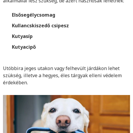
alkalmával lesz szükség, de azért hasznosak lehetnek:
Elsősegélycsomag
Kullancskiszedő csipesz
Kutyasíp
Kutyacipő
Utóbbira jeges utakon vagy felhevült járdákon lehet
szükség, illetve a hegyes, éles tárgyak elleni védelem
érdekében.