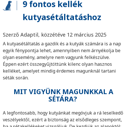
9 fontos kellék
kutyasétáltatáshoz
Szerző Adaptil, közzétéve 12 március 2025
A kutyasétáltatás a gazdik és a kutyák számára is a nap
egyik fénypontja lehet, amennyiben nem árnyékolja be
olyan esemény, amelyre nem vagyunk felkészülve.
Éppen ezért összegyűjtöttünk kilenc olyan hasznos
kelléket, amelyet mindig érdemes magunknál tartani
séták során.
MIT VIGYÜNK MAGUNKKAL A
SÉTÁRA?
A legfontosabb, hogy kutyánkat megóvjuk a rá leselkedő
veszélyektől, ezért a biztonság az elsődleges szempont,
ha a sétakellékeket vizsgáljuk. De kezdjük az alapoktól: