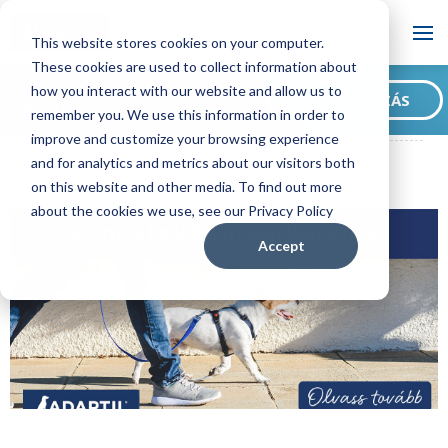
Blog
This website stores cookies on your computer.
These cookies are used to collect information about
Szeretne feliratkozni
how you interact with our website and allow us to
FELIRATKOZÁS
blogunkra?
remember you. We use this information in order to
ADAPTIL HU Blog
9 fontos kellék kutyasétáltatáshoz
improve and customize your browsing experience
and for analytics and metrics about our visitors both
on this website and other media. To find out more
about the cookies we use, see our Privacy Policy
Accept