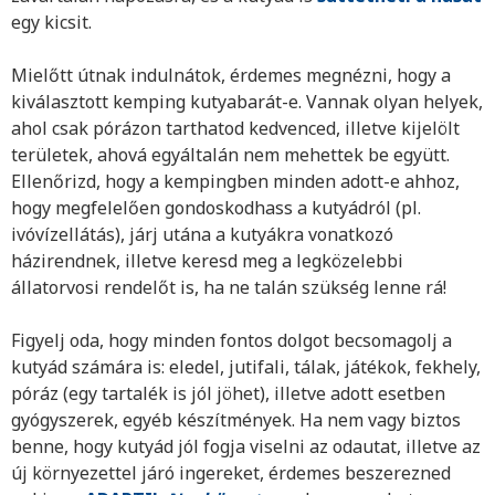
egy kicsit.
Mielőtt útnak indulnátok, érdemes megnézni, hogy a
kiválasztott kemping kutyabarát-e. Vannak olyan helyek,
ahol csak pórázon tarthatod kedvenced, illetve kijelölt
területek, ahová egyáltalán nem mehettek be együtt.
Ellenőrizd, hogy a kempingben minden adott-e ahhoz,
hogy megfelelően gondoskodhass a kutyádról (pl.
ivóvízellátás), járj utána a kutyákra vonatkozó
házirendnek, illetve keresd meg a legközelebbi
állatorvosi rendelőt is, ha ne talán szükség lenne rá!
Figyelj oda, hogy minden fontos dolgot becsomagolj a
kutyád számára is: eledel, jutifali, tálak, játékok, fekhely,
póráz (egy tartalék is jól jöhet), illetve adott esetben
gyógyszerek, egyéb készítmények. Ha nem vagy biztos
benne, hogy kutyád jól fogja viselni az odautat, illetve az
új környezettel járó ingereket, érdemes beszerezned