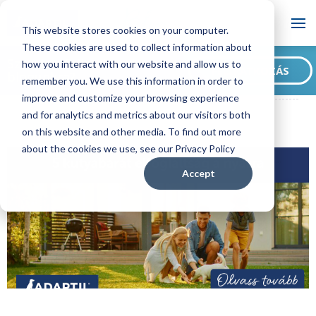
Blog
This website stores cookies on your computer.
These cookies are used to collect information about
Szeretne feliratkozni
how you interact with our website and allow us to
FELIRATKOZÁS
blogunkra?
remember you. We use this information in order to
ADAPTIL HU Blog
5 kutyabarát elfoglaltság a nyárra
improve and customize your browsing experience
and for analytics and metrics about our visitors both
on this website and other media. To find out more
about the cookies we use, see our Privacy Policy
Accept