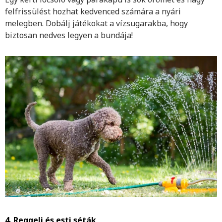
felfrissülést hozhat kedvenced számára a nyári
melegben. Dobálj játékokat a vízsugarakba, hogy
biztosan nedves legyen a bundája!
4. Reggeli és esti séták