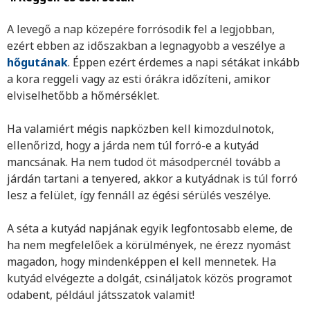
A levegő a nap közepére forrósodik fel a legjobban,
ezért ebben az időszakban a legnagyobb a veszélye a
hőgutának
. Éppen ezért érdemes a napi sétákat inkább
a kora reggeli vagy az esti órákra időzíteni, amikor
elviselhetőbb a hőmérséklet.
Ha valamiért mégis napközben kell kimozdulnotok,
ellenőrizd, hogy a járda nem túl forró-e a kutyád
mancsának. Ha nem tudod öt másodpercnél tovább a
járdán tartani a tenyered, akkor a kutyádnak is túl forró
lesz a felület, így fennáll az égési sérülés veszélye.
A séta a kutyád napjának egyik legfontosabb eleme, de
ha nem megfelelőek a körülmények, ne érezz nyomást
magadon, hogy mindenképpen el kell mennetek. Ha
kutyád elvégezte a dolgát, csináljatok közös programot
odabent, például játsszatok valamit!