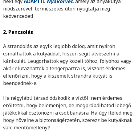
neki egy
ADAPTIL
Nyakörvet
, amely az anyakutya
módszerével, természetes úton nyugtatja meg
kedvencedet!
2. Pancsolás
A strandolás az egyik legjobb dolog, amit nyáron
csinálhattok a kutyáddal, hiszen segít átvészelni a
kánikulát. Leugorhattok egy közeli tóhoz, folyóhoz vagy
akár elutazhattok a tengerpartra is, viszont érdemes
ellenőrizni, hogy a kiszemelt strandra kutyát is
beengednek-e.
Ha négylábú társad ódzkodik a víztől, nem érdemes
erőltetni, hogy belemenjen, de megpróbálhatod lebegő
játékokkal ösztönözni a csobbanásra. Ha úgy ítéled meg,
hogy növelne a biztonságérzetén, szerezz be kutyáknak
való mentőmellényt!