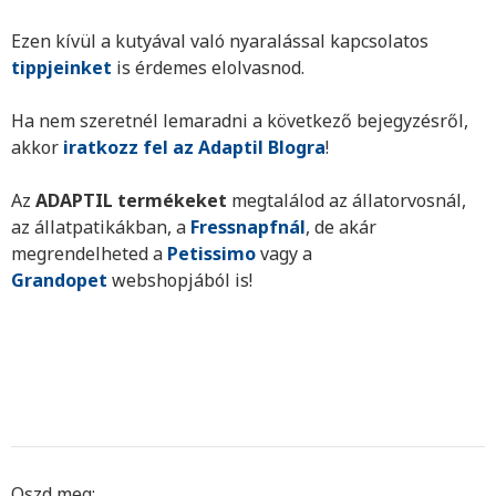
Ezen kívül a kutyával való nyaralással kapcsolatos
tippjeinket
is érdemes elolvasnod.
Ha nem szeretnél lemaradni a következő bejegyzésről,
akkor
iratkozz fel az
Adaptil Blogra
!
Az
ADAPTIL termékeket
megtalálod az állatorvosnál,
az állatpatikákban, a
Fressnapfnál
, de akár
megrendelheted a
Petissimo
vagy a
Grandopet
webshopjából is!
Oszd meg: