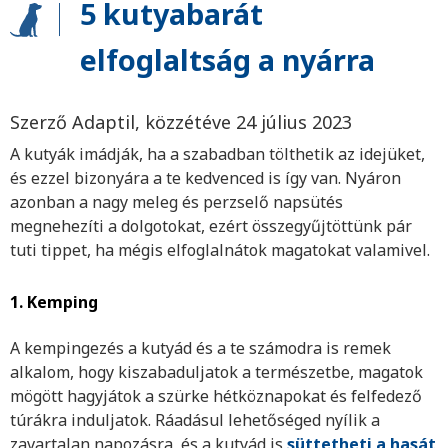
5 kutyabarát
elfoglaltság a nyárra
Szerző Adaptil, közzétéve 24 július 2023
A kutyák imádják, ha a szabadban tölthetik az idejüket,
és ezzel bizonyára a te kedvenced is így van. Nyáron
azonban a nagy meleg és perzselő napsütés
megnehezíti a dolgotokat, ezért összegyűjtöttünk pár
tuti tippet, ha mégis elfoglalnátok magatokat valamivel.
1. Kemping
A kempingezés a kutyád és a te számodra is remek
alkalom, hogy kiszabaduljatok a természetbe, magatok
mögött hagyjátok a szürke hétköznapokat és felfedező
túrákra induljatok. Ráadásul lehetőséged nyílik a
zavartalan napozásra, és a kutyád is
süttetheti a hasát