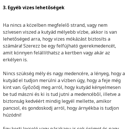
3. Egyéb vizes lehetőségek
Ha nincs a közelben megfelelő strand, vagy nem
szívesen viszed a kutyád mélyebb vízbe, akkor is van
lehetőséged arra, hogy vizes mókázást biztosíts a
számára! Szerezz be egy felfújható gyerekmedencét,
amit könnyen felállíthatsz a kertben vagy akár az
erkélyen is.
Nincs szükség mély és nagy medencére, a lényeg, hogy a
kutyád el tudjon merülni a vízben úgy, hogy a feje még
kint van. Győződj meg arról, hogy kutyád kényelmesen
be tud mászni és ki is tud jutni a medencéből, illetve a
biztonság kedvéért mindig legyél mellette, amikor
pancsol, és gondoskodj arról, hogy árnyékba is tudjon
húzódni!
Egy kerti locsoló vagy párakapu is sok örömet és nagy