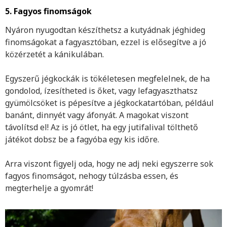
5. Fagyos finomságok
Nyáron nyugodtan készíthetsz a kutyádnak jéghideg
finomságokat a fagyasztóban, ezzel is elősegítve a jó
közérzetét a kánikulában.
Egyszerű jégkockák is tökéletesen megfelelnek, de ha
gondolod, ízesítheted is őket, vagy lefagyaszthatsz
gyümölcsöket is pépesítve a jégkockatartóban, például
banánt, dinnyét vagy áfonyát. A magokat viszont
távolítsd el! Az is jó ötlet, ha egy jutifalival tölthető
játékot dobsz be a fagyóba egy kis időre.
Arra viszont figyelj oda, hogy ne adj neki egyszerre sok
fagyos finomságot, nehogy túlzásba essen, és
megterhelje a gyomrát!