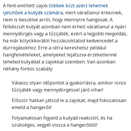
A fent említett zajok
többek közt azért lehetnek
ijesztőek a kutyák számára
, mert váratlanul érkeznek,
nem is beszélve arról, hogy mennyire hangosak. A
felkészült kutyát azonban nem érheti váratlanul a nyári
mennydörgés vagy a tűzijáték, ezért a legjobb megoldás,
ha már kölyökkorától hozzászoktatod kedvencedet a
durrogásokhoz. Erre a célra kereshetsz például
hangfelvételeket, amelyeket lejátszva érzéketlenné
teheted kutyádat a zajokkal szemben. Van azonban
néhány fontos szabály:
Válassz olyan időpontot a gyakorlásra, amikor nincs
tűzijáték vagy mennydörgéssel járó vihar!
Először halkan játszd le a zajokat, majd fokozatosan
emeld a hangerőt!
Folyamatosan figyeld a kutyád reakcióit, és ha
szükséges, vegyél vissza a hangerőből!