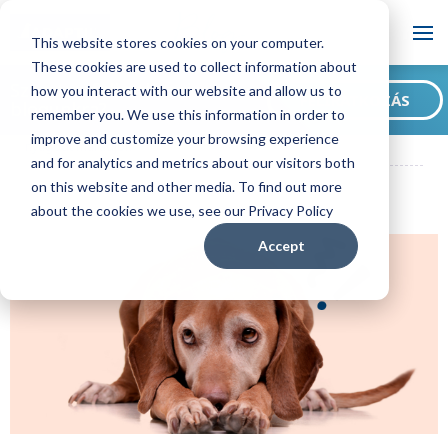
Blog
This website stores cookies on your computer.
These cookies are used to collect information about
Szeretne feliratkozni
how you interact with our website and allow us to
FELIRATKOZÁS
blogunkra?
remember you. We use this information in order to
ADAPTIL HU Blog
3 tipp, hogy a kutyád tűzijáték idején is
improve and customize your browsing experience
nyugodt maradjon
and for analytics and metrics about our visitors both
on this website and other media. To find out more
about the cookies we use, see our Privacy Policy
Accept