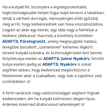
Ha a kutyád fél, bizonyára a legmegszokottabb,
legbiztonságosabb helyet fogja majd keresni a lakásban,
tehát a várható durrogás, mennydörgés előtt győződj
meg arról, hogy kedvencednek van hova visszahúzódnia.
Legyen az akár egy ketrec, egy láda vagy a fekhelye a
kedvenc játékaival. Használj a búvóhely közelében
ADAPTIL Párologtatót
,
amely megnyugtató hatású,
levegőbe bocsátott „üzeneteivel” kellemes légkört
teremt kutyád számára, és biztonságérzetet kelt benne.
Kölyökkutya esetén az
ADAPTIL Junior Nyakörv
, felnőtt
kutya esetén pedig az
ADAPTIL Nyakörv
is sokat
segíthet abban, hogy kedvenced megbirkózzon a
félelemmel akár a szabadban, vagy már a zajokhoz való
szoktatáskor is!
A fenti tanácsok nagy valószínűséggel segíteni fognak
kedvenceden, ám ha kutyád különösen ideges típus,
érdemes kikérned állatorvosod véleményét is!