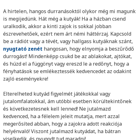
A hirtelen, hangos durranásoktól olykor még mi magunk
is megijedünk. Hát még a kutyák! Ha a házban csend
uralkodik, akkor a kinti zajok is sokkal jobban
észrevehetőek, ezért nem árt némi háttérzaj. Kapcsold
be a rádiót vagy a tévét, vagy hallgass kutyáknak szánt,
nyugtató zenét
hangosan, hogy elnyomja a beszűrődő
durrogást! Mindenképp csukd be az ablakokat, ajtókat,
és húzd el a függönyt vagy ereszd le a redőnyt, hogy a
fényhatások se emlékeztessék kedvencedet az odakint
zajló eseményekre!
Elterelheted kutyád figyelmét játékokkal vagy
jutalomfalatokkal, ám utóbbi esetben körültekintőnek
és következetesnek kell lenned! Ne jutalmazd
kedvenced, ha a félelem jeleit mutatja, mert azzal
megerősíted abban, hogy a zajokra adott reakciója
helyénvaló! Viszont jutalmazd kutyádat, ha bátran
viselkedik, és nyugodt tud maradni!