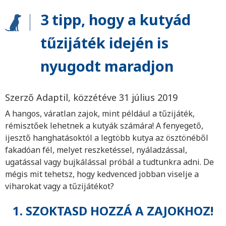
3 tipp, hogy a kutyád
tűzijáték idején is
nyugodt maradjon
Szerző Adaptil, közzétéve 31 július 2019
A hangos, váratlan zajok, mint például a tűzijáték,
rémisztőek lehetnek a kutyák számára! A fenyegető,
ijesztő hanghatásoktól a legtöbb kutya az ösztönéből
fakadóan fél, melyet reszketéssel, nyáladzással,
ugatással vagy bujkálással próbál a tudtunkra adni. De
mégis mit tehetsz, hogy kedvenced jobban viselje a
viharokat vagy a tűzijátékot?
1. SZOKTASD HOZZÁ A ZAJOKHOZ!