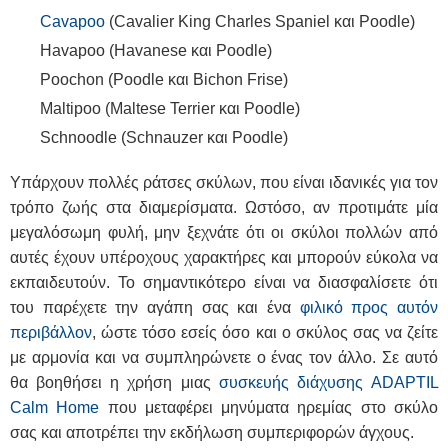
Cavapoo
(Cavalier King Charles Spaniel και Poodle)
Havapoo (Havanese και Poodle)
Poochon (Poodle και Bichon Frise)
Maltipoo (Maltese Terrier και Poodle)
Schnoodle (Schnauzer και Poodle)
Υπάρχουν πολλές ράτσες σκύλων, που είναι ιδανικές για τον
τρόπο ζωής στα διαμερίσματα. Ωστόσο, αν προτιμάτε μία
μεγαλόσωμη φυλή, μην ξεχνάτε ότι οι σκύλοι πολλών από
αυτές έχουν υπέροχους χαρακτήρες και μπορούν εύκολα να
εκπαιδευτούν. Το σημαντικότερο είναι να διασφαλίσετε ότι
του παρέχετε την αγάπη σας και ένα
φιλικό προς αυτόν
περιβάλλον
, ώστε τόσο εσείς όσο και ο σκύλος σας να ζείτε
με αρμονία και να συμπληρώνετε ο ένας τον άλλο. Σε αυτό
θα βοηθήσει η χρήση μιας
συσκευής διάχυσης
ADAPTIL
Calm
Home
που μεταφέρει μηνύματα ηρεμίας στο σκύλο
σας και αποτρέπει την εκδήλωση συμπεριφορών άγχους.