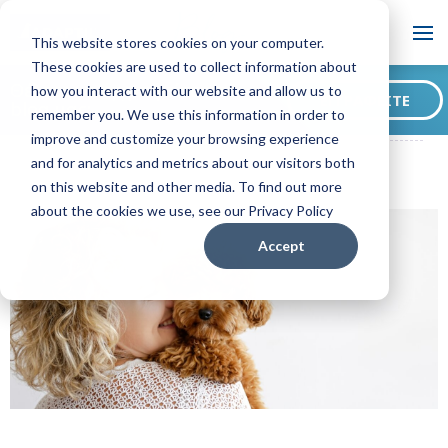
Blog
This website stores cookies on your computer.
These cookies are used to collect information about
Θέλετε να έγγραφείτε στο
how you interact with our website and allow us to
ΕΓΓΡΑΦΕΊΤΕ
blog μας;
remember you. We use this information in order to
ADAPTIL GR Blog
Οι ιδανικότερες ράτσες σκύλων για σπίτι!
improve and customize your browsing experience
and for analytics and metrics about our visitors both
on this website and other media. To find out more
about the cookies we use, see our Privacy Policy
Accept