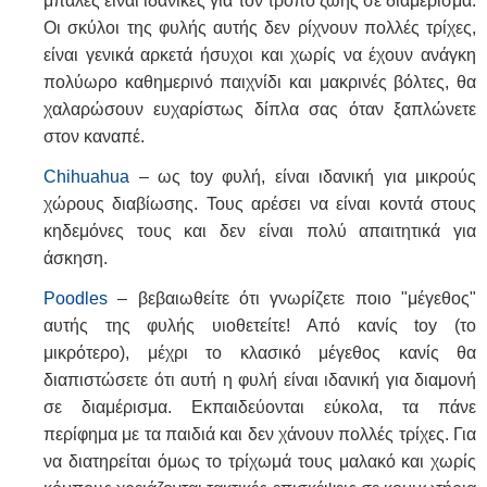
μπάλες είναι ιδανικές για τον τρόπο ζωής σε διαμέρισμα.
Οι σκύλοι της φυλής αυτής δεν ρίχνουν πολλές τρίχες,
είναι γενικά αρκετά ήσυχοι και χωρίς να έχουν ανάγκη
πολύωρο καθημερινό παιχνίδι και μακρινές βόλτες, θα
χαλαρώσουν ευχαρίστως δίπλα σας όταν ξαπλώνετε
στον καναπέ.
Chihuahua
– ως toy φυλή, είναι ιδανική για μικρούς
χώρους διαβίωσης. Τους αρέσει να είναι κοντά στους
κηδεμόνες τους και δεν είναι πολύ απαιτητικά για
άσκηση.
Poodles
– βεβαιωθείτε ότι γνωρίζετε ποιο "μέγεθος"
αυτής της φυλής υιοθετείτε! Από κανίς toy (το
μικρότερο), μέχρι το κλασικό μέγεθος κανίς θα
διαπιστώσετε ότι αυτή η φυλή είναι ιδανική για διαμονή
σε διαμέρισμα. Εκπαιδεύονται εύκολα, τα πάνε
περίφημα με τα παιδιά και δεν χάνουν πολλές τρίχες. Για
να διατηρείται όμως το τρίχωμά τους μαλακό και χωρίς