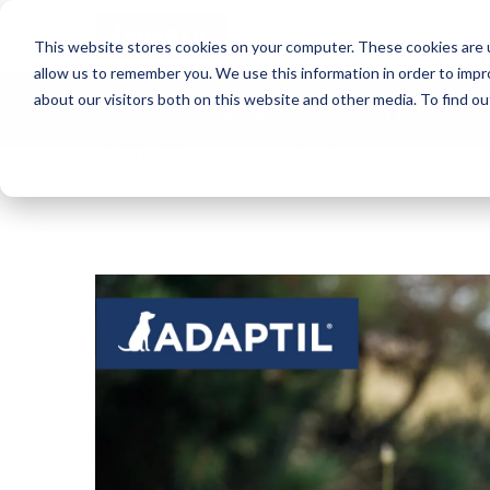
Blog
This website stores cookies on your computer. These cookies are u
allow us to remember you. We use this information in order to imp
about our visitors both on this website and other media. To find o
Θέλετε να έγγραφείτε στο blog μας;
ADAPTIL GR Blog
Κανίς ή Poodle: Γνωρίστε τα χαρακτ