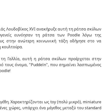
λιάς Λουδοβίκος XVI ανακήρυξε αυτή τη ράτσα σκύλων
ευγενείς ευνόησαν τη ράτσα των Poodle λόγω της
ους στην ανώτερη κοινωνική τάξη οδήγησε στο να
ή κουλτούρα.
ε τη Γαλλία, αυτή η ράτσα σκύλων προέρχεται στην
κό τους όνομα, "Puddeln", που σημαίνει λασπωμένος
oodle!
έθη. Χαρακτηρίζονται ως toy (πολύ μικρό), miniature
σμένες χώρες, υπάρχει ένα μέγεθος μεταξύ του standard