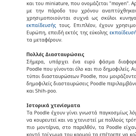
και του miniature, που ονομάζεται "moyen". Α
με την πάροδο του χρόνου αναπτύχθηκαν
χρησιμοποιούνται συχνά ως σκύλοι κυνηγο
εκπαίδευσής
τους. Επιπλέον, έχουν χρησιμο
Ευρώπη, επειδή εκτός της εύκολης
εκπαίδευσ
τα μεταφέρουν.
Πολλές Διασταυρώσεις
Σήμερα, υπάρχει ένα ευρύ φάσμα διαφορ
Poodle που γίνονται όλο και πιο δημοφιλείς.
τύποι διασταυρώσεων Poodle, που μοιράζονται
δημοφιλείς διασταυρώσεις Poodle περιλαμβάνο
και Shih-poo.
Ιστορικά χτενίσματα
Τα Poodle έχουν γίνει γνωστά παγκοσμίως λ
να κουρευτεί και να χτενιστεί με πολλούς τρό
πιο μοντέρνα, στο παρελθόν, τα Poodle είχα
κοντό τρίχωμα του κορμού τα επέτρεπε να κ