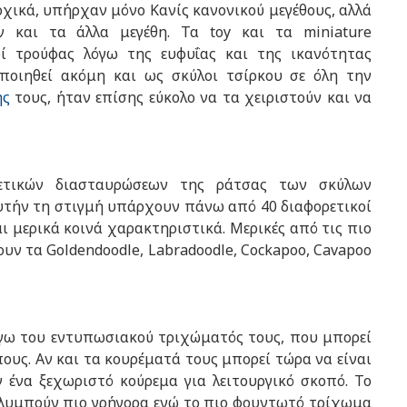
ρχικά, υπήρχαν μόνο Κανίς κανονικού μεγέθους, αλλά
 και τα άλλα μεγέθη. Τα toy και τα miniature
ί τρούφας λόγω της ευφυΐας και της ικανότητας
ποιηθεί ακόμη και ως σκύλοι τσίρκου σε όλη την
ής
τους, ήταν επίσης εύκολο να τα χειριστούν και να
ετικών διασταυρώσεων της ράτσας των σκύλων
 Αυτήν τη στιγμή υπάρχουν πάνω από 40 διαφορετικοί
 μερικά κοινά χαρακτηριστικά. Μερικές από τις πιο
υν τα Goldendoodle, Labradoodle, Cockapoo, Cavapoo
όγω του εντυπωσιακού τριχώματός τους, που μπορεί
πους. Αν και τα κουρέματά τους μπορεί τώρα να είναι
ν ένα ξεχωριστό κούρεμα για λειτουργικό σκοπό. Το
ολυμπούν πιο γρήγορα ενώ το πιο φουντωτό τρίχωμα