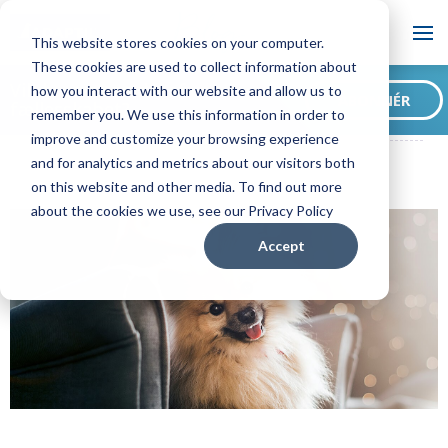
Blog
This website stores cookies on your computer.
These cookies are used to collect information about
Vil du være en del af
how you interact with our website and allow us to
ABONNÉR
fællesskabet?
remember you. We use this information in order to
ADAPTIL Blog og Venner
4 gode råd til et trygt nytår
improve and customize your browsing experience
and for analytics and metrics about our visitors both
on this website and other media. To find out more
about the cookies we use, see our Privacy Policy
Accept