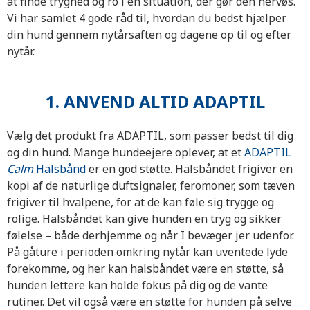
at finde tryghed og ro i en situation, der gør den nervøs.
Vi har samlet 4 gode råd til, hvordan du bedst hjælper
din hund gennem nytårsaften og dagene op til og efter
nytår.
1. ANVEND ALTID ADAPTIL
Vælg det produkt fra ADAPTIL, som passer bedst til dig
og din hund. Mange hundeejere oplever, at et
ADAPTIL
Calm
Halsbånd
er en god støtte. Halsbåndet frigiver en
kopi af de naturlige duftsignaler, feromoner, som tæven
frigiver til hvalpene, for at de kan føle sig trygge og
rolige. Halsbåndet kan give hunden en tryg og sikker
følelse – både derhjemme og når I bevæger jer udenfor.
På gåture i perioden omkring nytår kan uventede lyde
forekomme, og her kan halsbåndet være en støtte, så
hunden lettere kan holde fokus på dig og de vante
rutiner. Det vil også være en støtte for hunden på selve