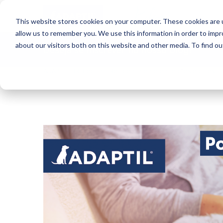
Blog
This website stores cookies on your computer. These cookies are u
allow us to remember you. We use this information in order to imp
about our visitors both on this website and other media. To find o
Deseja se inscrever no nosso blog?
ADAPTIL BR Blog
Relacionamento entre cães e gatos – 