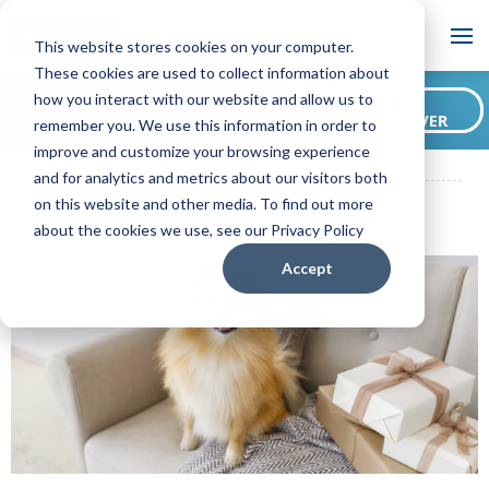
Blog
This website stores cookies on your computer.
These cookies are used to collect information about
Deseja se inscrever no nosso
how you interact with our website and allow us to
SE
blog?
INSCREVER
remember you. We use this information in order to
ADAPTIL BR Blog
Quando é o Dia Internacional do Cão e como
improve and customize your browsing experience
você pode comemorar?
and for analytics and metrics about our visitors both
on this website and other media. To find out more
about the cookies we use, see our Privacy Policy
Accept